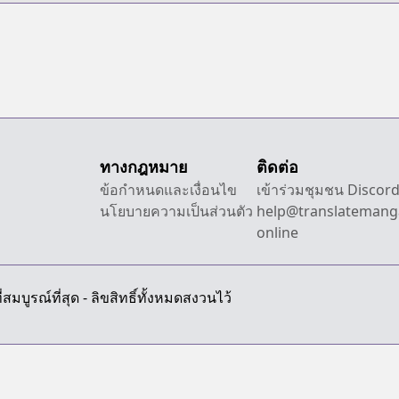
Tame ni wa
Shudan wo
Erandeiraremasen
Dai 1-bu - Hon
ga Nai nara
Tsukureba Ii!
ทางกฎหมาย
ติดต่อ
ข้อกำหนดและเงื่อนไข
เข้าร่วมชุมชน Discor
นโยบายความเป็นส่วนตัว
help@translatemang
online
สมบูรณ์ที่สุด - ลิขสิทธิ์ทั้งหมดสงวนไว้