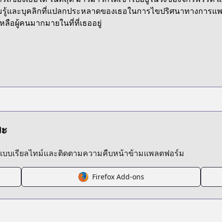
Z7W3S
รู้และบุคลิกที่แปลกประหลาดของเธอในการไขปริศนาทางการแพทย์ต่
หลือผู้คนมากมายในที่ที่เธออยู่
kusuriya-no-hitorigoto
/423421
งะ
ลแบบเรียลไทม์และติดตามความคืบหน้าข้ามแพลตฟอร์ม
Firefox Add-ons
/https://www.cdjapan.co.jp/product/NEOBK-2665597