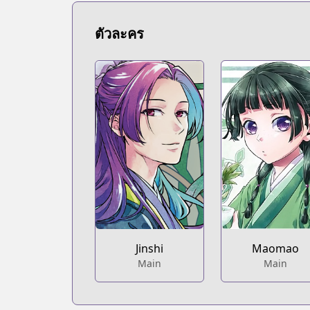
https://www.mangaupdates.com/serie
novelUpdates
ตัวละคร
novelUpdates
https://www.novelupdates.com/series/
Book☆Walker
Book☆Walker
https://bookwalker.jp/series/130765/lis
Official English
Official English
https://global.manga-up.com/manga/
Official Site
Official Site
http://www.ki-oon.com/mangas/tomes-1
Twitter
Twitter
Jinshi
Maomao
https://x.com/LesCarnetsmanga
Main
Main
Official Site
Official Site
https://www.eccediciones.com/catalog