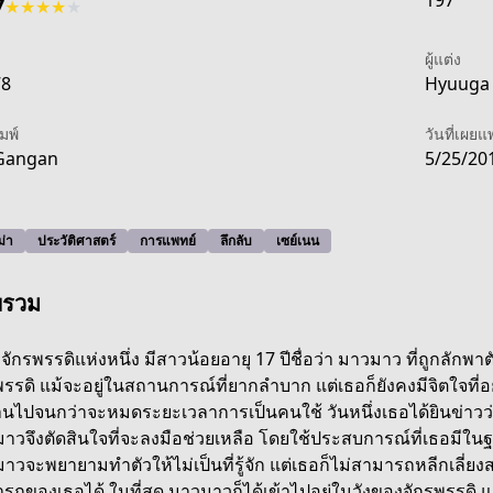
197
7
★
★
★
★
★
ผู้แต่ง
78
Hyuuga 
ิมพ์
วันที่เผยแ
Gangan
5/25/20
่า
ประวัติศาสตร์
การแพทย์
ลึกลับ
เซย์เนน
พรวม
งจักรพรรดิแห่งหนึ่ง มีสาวน้อยอายุ 17 ปีชื่อว่า มาวมาว ที่ถูกลั
พรรดิ แม้จะอยู่ในสถานการณ์ที่ยากลำบาก แต่เธอก็ยังคงมีจิตใจที่
นไปจนกว่าจะหมดระยะเวลาการเป็นคนใช้ วันหนึ่งเธอได้ยินข่าว
6dc-4f05-8462-7b2083ff9a6c
าวจึงตัดสินใจที่จะลงมือช่วยเหลือ โดยใช้ประสบการณ์ที่เธอมีในฐา
าวจะพยายามทำตัวให้ไม่เป็นที่รู้จัก แต่เธอก็ไม่สามารถหลีกเลี่ยงส
รถของเธอได้ ในที่สุด มาวมาวก็ได้เข้าไปอยู่ในวังของจักรพรรดิ และ