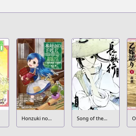
c28218?from=websearch&spm_id_from=333.337.0.0
164
are-enix-games.com/en-us/series/the-apothecary-diaries
ne/biggangan/introduction/kusuriya/
Honzuki no
Song of the
O
Gekokujou:
Long March
Shisho ni Naru