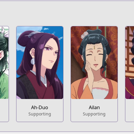
s.html?id=142681
kusuriya-no-hitorigoto
t
164
306-carnets-de-l-apothicaire.html
Ah-Duo
Ailan
Supporting
Supporting
o/manga/drama/los-diarios-de-la-boticaria