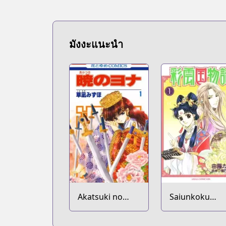
Bilibili
Bilibili
https://manga.bilibili.com/detail/m
Manga UP!
มังงะแนะนำ
Manga UP!
https://global.manga-up.com/manga/
Official Site
Official Site
https://squareenixmangaandbooks.squ
Official Site
Official Site
http://www.jp.square-enix.com/magazi
Akatsuki no
Saiunkoku
Yona
Monogatari