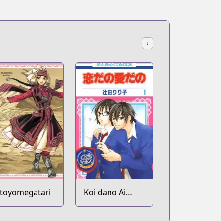
↓
toyomegatari
Koi dano Ai
dano