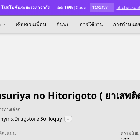
โปรโมชั่นระยะเวลาจำกัด — ลด 15%
|
Code:
at checkou
T1P15VV
ิ
เชิญชวนเพื่อน
ค้นพบ
การใช้งาน
การกำหนด
suriya no Hitorigoto
( ยาเสพติ
ื่องทางเลือก
nyms:Drugstore Soliloquy
↓
ห้คะแนน
ความนิยม