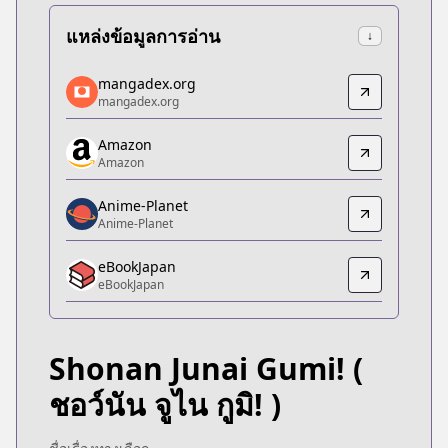
แหล่งข้อมูลการอ่าน
↓
mangadex.org
mangadex.org
mangadex.org
mangadex.org
https://mangadex.org/title/857a4d6b-7228-42e1-
Amazon
Amazon
Amazon
Amazon
https://www.amazon.co.jp/gp/product/B07875455
Anime-Planet
Anime-Planet
Anime-Planet
Anime-Planet
eBookJapan
https://www.anime-planet.com/manga/shonan-ju
eBookJapan
eBookJapan
eBookJapan
https://ebookjapan.yahoo.co.jp/books/420836/
Shonan Junai Gumi!
(
Kitsu
Kitsu
ชอว์นัน จูไน กูมิ! )
https://kitsu.app/manga/1004
MangaUpdates