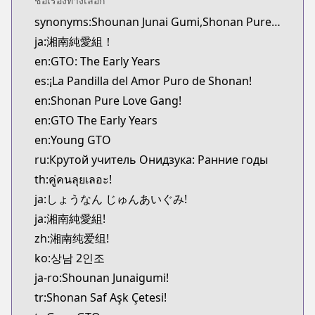
ชื่อเรื่องทางเลือก
MangaUpdates
synonyms:Shounan Junai Gumi,Shonan Pure Love Gang,Young GTO
https://www.mangaupdates.com/series.html?id=4
ja:湘南純愛組！
Book☆Walker
Book☆Walker
en:GTO: The Early Years
https://bookwalker.jp/series/130936
es:¡La Pandilla del Amor Puro de Shonan!
en:Shonan Pure Love Gang!
en:GTO The Early Years
en:Young GTO
ru:Крутой учитель Онидзука: Ранние годы
th:คู่คนลุยเลอะ!
ja:しょうなん じゅんあいぐみ!
ja:湘南純愛組!
zh:湘南纯爱组!
ko:상남 2인조
ja-ro:Shounan Junaigumi!
tr:Shonan Saf Aşk Çetesi!