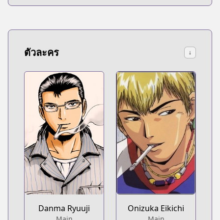
ตัวละคร
↓
Danma Ryuuji
Onizuka Eikichi
Main
Main