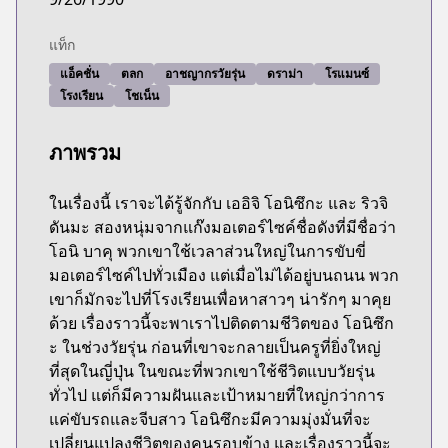
แท็ก
แอ็คชั่น
ตลก
อาชญากรวัยรุ่น
ดราม่า
โรแมนซ์
โรงเรียน
โชเน็น
ภาพรวม
ในเรื่องนี้ เราจะได้รู้จักกับ เออิจิ โอนิซึกะ และ ริวจิ
ดันมะ สองหนุ่มจากแก๊งมอเตอร์ไซค์ชื่อดังที่มีชื่อว่า
โอนิ บาคุ พวกเขาใช้เวลาส่วนใหญ่ในการขับขี่
มอเตอร์ไซค์ไปทั่วเมือง แต่เมื่อไม่ได้อยู่บนถนน พวก
เขาก็มักจะไปที่โรงเรียนเพื่อหาสาวๆ น่ารักๆ มาคุย
ด้วย เรื่องราวนี้จะพาเราไปติดตามชีวิตของ โอนิซึก
ะ ในช่วงวัยรุ่น ก่อนที่เขาจะกลายเป็นครูที่ยิ่งใหญ่
ที่สุดในญี่ปุ่น ในขณะที่พวกเขาใช้ชีวิตแบบวัยรุ่น
ทั่วไป แต่ก็มีความฝันและเป้าหมายที่ใหญ่กว่าการ
แค่ขับรถและจีบสาว โอนิซึกะมีความมุ่งมั่นที่จะ
เปลี่ยนแปลงชีวิตของคนรอบข้าง และเรื่องราวนี้จะ