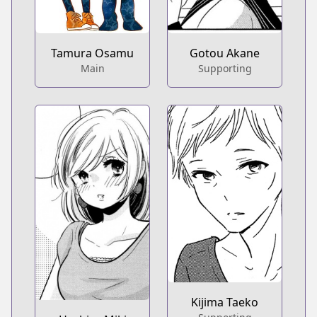
Tamura Osamu
Gotou Akane
Main
Supporting
Kijima Taeko