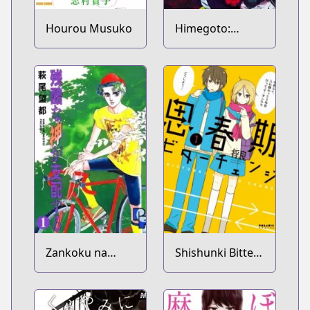
Hourou Musuko
Himegoto:
Juukyuusai no
Seifuku
Zankoku na
Shishunki Bitter
Kami ga Shihai
Change
suru