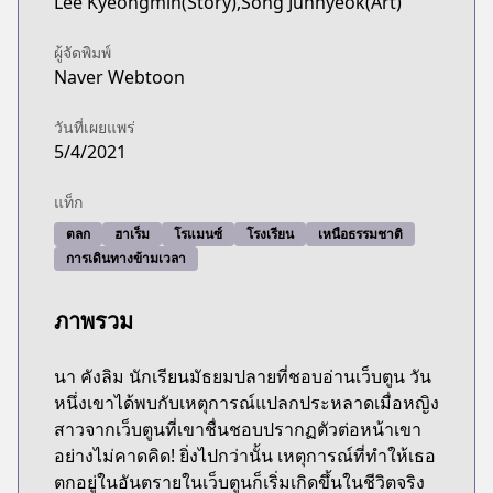
Lee Kyeongmin(Story),Song Junhyeok(Art)
ผู้จัดพิมพ์
Naver Webtoon
วันที่เผยแพร่
5/4/2021
แท็ก
ตลก
ฮาเร็ม
โรแมนซ์
โรงเรียน
เหนือธรรมชาติ
การเดินทางข้ามเวลา
ภาพรวม
นา คังลิม นักเรียนมัธยมปลายที่ชอบอ่านเว็บตูน วัน
หนึ่งเขาได้พบกับเหตุการณ์แปลกประหลาดเมื่อหญิง
สาวจากเว็บตูนที่เขาชื่นชอบปรากฏตัวต่อหน้าเขา
อย่างไม่คาดคิด! ยิ่งไปกว่านั้น เหตุการณ์ที่ทำให้เธอ
ตกอยู่ในอันตรายในเว็บตูนก็เริ่มเกิดขึ้นในชีวิตจริง