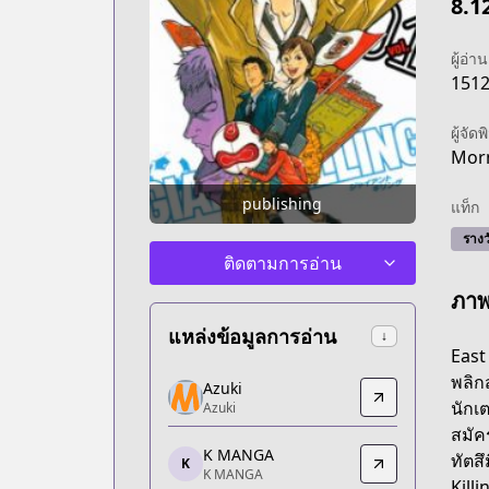
8.1
ผู้อ่าน
151
ผู้จัดพ
Mor
publishing
แท็ก
รางว
ติดตามการอ่าน
ภา
แหล่งข้อมูลการอ่าน
↓
East
Azuki
พลิกส
Azuki
Azuki
นักเ
Azuki
https://www.azuki.co/series/giant-killi
สมัคร
K MANGA
K MANGA
ทัตส
K
K MANGA
K MANGA
Kill