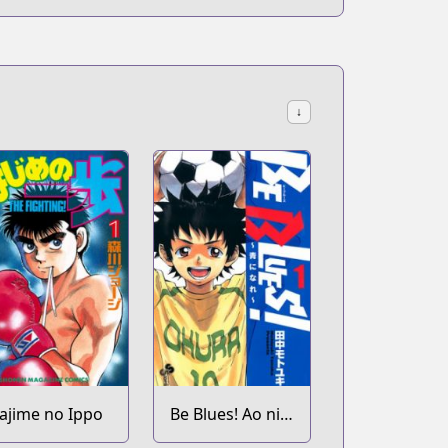
↓
ajime no Ippo
Be Blues! Ao ni
Nare