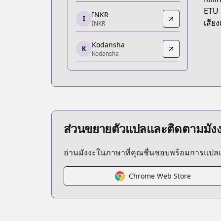
https://kmanga.kodansha.com/title/1
ETU 
INKR
I
INKR
เสีย
INKR
INKR
Kodansha
https://comics.inkr.com/title/778-giant
K
Kodansha
Kodansha
Kodansha
https://kc.kodansha.co.jp/title?code=
Pocket Magazine
Pocket Magazine
https://pocket.shonenmagazine.com/
ส่วนขยายตัวแปลและติดตามมัง
Comic Days
Comic Days
อ่านมังงะในภาษาที่คุณชื่นชอบพร้อมการแป
https://comic-days.com/episode/139
Manga Planet
Manga Planet
Chrome Web Store
https://read.mangaplanet.com/comic
Kodansha
Kodansha