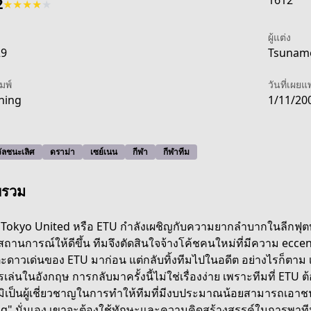
1612
2
★
★
★
★
★
ผู้แต่ง
29
Tsunamo
ิมพ์
วันที่เผยแ
ning
1/11/20
ัลชนะเลิศ
ดราม่า
เซย์เนน
กีฬา
กีฬาทีม
พรวม
 Tokyo United หรือ ETU กำลังเผชิญกับความยากลำบากในลีกฟุตบอล
ถานการณ์ให้ดีขึ้น ทีมจึงตัดสินใจจ้างโค้ชคนใหม่ที่มีความ eccentric
ตะดาวเด่นของ ETU มาก่อน แต่กลับทิ้งทีมไปในอดีต อย่างไรก็ตาม เ
ng
เล่นในอังกฤษ การกลับมาครั้งนี้ไม่ใช่เรื่องง่าย เพราะทีมที่ ETU 
ึมิเป็นผู้เชี่ยวชาญในการทำให้ทีมที่มีงบประมาณน้อยสามารถเอาชนะที
ing" นั่นเอง เขาจะต้องใช้ทักษะและความคิดสร้างสรรค์ในการพาทีม