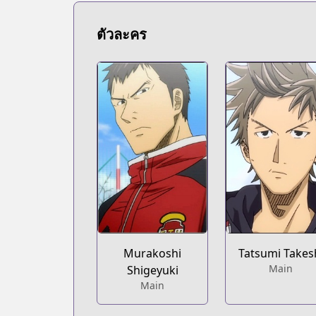
https://kodansha.us/series/giant-killin
ตัวละคร
Murakoshi
Tatsumi Takes
Main
Shigeyuki
Main