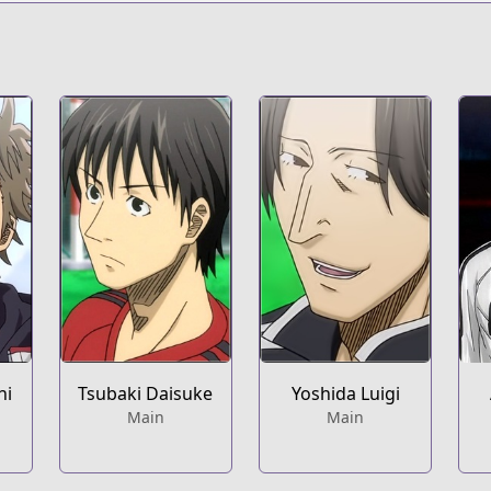
g/
hi
Tsubaki Daisuke
Yoshida Luigi
Main
Main