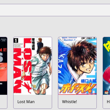
Lost Man
Whistle!
H