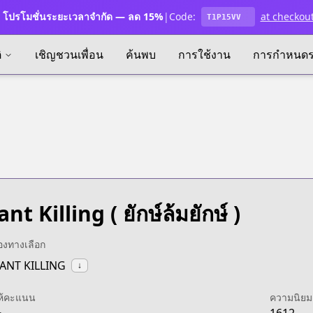
โปรโมชั่นระยะเวลาจำกัด — ลด 15%
|
Code:
at checkou
T1P15VV
ิ
เชิญชวนเพื่อน
ค้นพบ
การใช้งาน
การกำหนด
ant Killing
( ยักษ์ล้มยักษ์ )
ื่องทางเลือก
IANT KILLING
↓
ห้คะแนน
ความนิยม