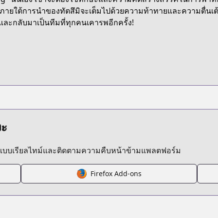
0253/episode/326662
ภายใต้การนำของทัตสึมิจะเต็มไปด้วยความท้าทายและความตื่นเต้
งและกลับมาเป็นทีมที่ทุกคนเคารพอีกครั้ง!
-killing-1-34?ref=search
1000002884
episode/10834108156644253765
งะ
ลแบบเรียลไทม์และติดตามความคืบหน้าข้ามแพลตฟอร์ม
32016480029857119
Firefox Add-ons
/6170d81348bd9