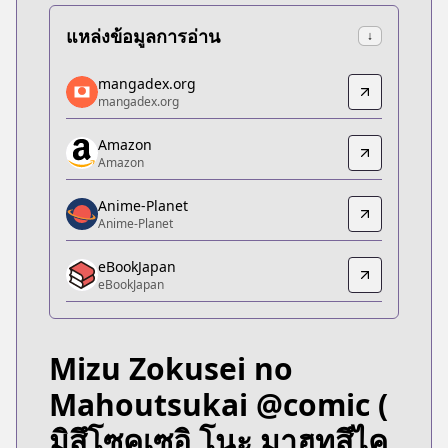
แหล่งข้อมูลการอ่าน
↓
mangadex.org
mangadex.org
mangadex.org
mangadex.org
https://mangadex.org/title/bfbecb6e-8a6f-4b31-a
Amazon
Amazon
Amazon
Amazon
https://www.amazon.co.jp/dp/B0DKTN8QM6
Anime-Planet
Anime-Planet
Anime-Planet
Anime-Planet
eBookJapan
https://www.anime-planet.com/manga/the-water-
eBookJapan
eBookJapan
eBookJapan
https://ebookjapan.yahoo.co.jp/books/689696
Mizu Zokusei no
Official Raw
Official Raw
Mahoutsukai @comic
(
https://to-corona-ex.com/comics/20000000055002
มิสึโซคุเซอิ โนะ มาฮูทสึไค
Kitsu