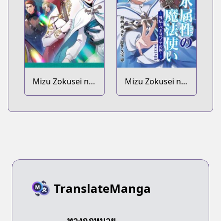
Mizu Zokusei no
Mizu Zokusei no
Mahoutsukai Dai
Mahoutsukai
2-bu @comic
@comic Gaiden:
Penelopeia no
Namida
TranslateManga
ทางกฎหมาย