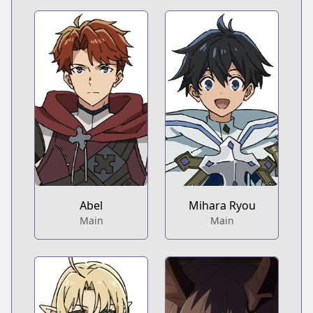
Abel
Mihara Ryou
Main
Main