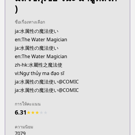
Kitsu
)
https://kitsu.app/manga/69143
MangaUpdates
ชื่อเรื่องทางเลือก
MangaUpdates
ja:水属性の魔法使い
https://www.mangaupdates.com/series.html?id=0
en:The Water Magician
novelUpdates
novelUpdates
ja:水属性の魔法使い
https://www.novelupdates.com/series/water-magi
en:The Water Magician
Book☆Walker
zh-hk:水屬性之魔法使
Book☆Walker
vi:Ngự thủy ma đạo sĩ
https://bookwalker.jp/series/336111
ja:水属性の魔法使い@COMIC
Official English
ja:水属性の魔法使い@COMIC
Official English
https://j-novel.club/series/the-water-magician-ma
การให้คะแนน
6.31
★
★
★
★
★
ความนิยม
7079