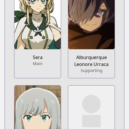
Sera
Alburquerque
Main
Leonore Urraca
Supporting