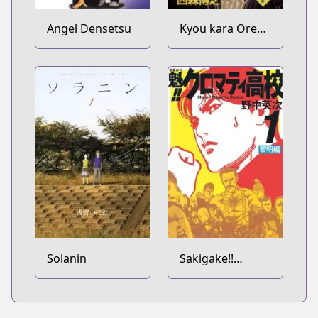
Angel Densetsu
Kyou kara Ore
wa!!
Solanin
Sakigake!!
Cromartie
Koukou