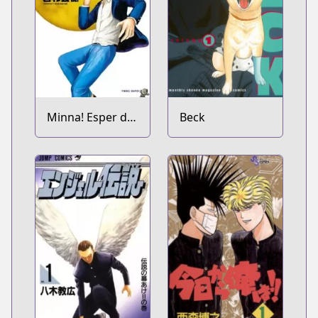
Minna! Esper da
Beck
yo!