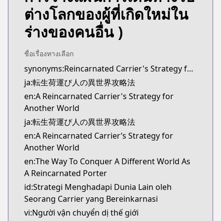
Kitsu
ต่างโลกของผู้ที่เกิดใหม่ใน
https://kitsu.app/manga/tensei-ni-hakobi-jin-no-
ร่างของคนอื่น )
CDJapan
CDJapan
https://www.anime-planet.com/manga/https:/
ชื่อเรื่องทางเลือก
MangaUpdates
synonyms:Reincarnated Carrier's Strategy for Different World
MangaUpdates
ja:転生荷運び人の異世界攻略法
https://www.mangaupdates.com/series.html?id=
en:A Reincarnated Carrier's Strategy for
novelUpdates
Another World
novelUpdates
ja:転生荷運び人の異世界攻略法
https://www.novelupdates.com/series/the-way-to-c
en:A Reincarnated Carrier’s Strategy for
Book☆Walker
Another World
Book☆Walker
https://bookwalker.jp/series/447670/list
en:The Way To Conquer A Different World As
Official English
A Reincarnated Porter
Official English
id:Strategi Menghadapi Dunia Lain oleh
https://sevenseasentertainment.com/series/a-rein
Seorang Carrier yang Bereinkarnasi
vi:Người vận chuyển dị thế giới