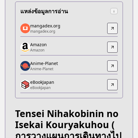
แหล่งข้อมูลการอ่าน
↓
mangadex.org
mangadex.org
mangadex.org
mangadex.org
https://mangadex.org/title/c2c8e42b-b242-4c69-
Amazon
Amazon
Amazon
Amazon
https://www.amazon.co.jp/dp/B0CN531G6H
Anime-Planet
Anime-Planet
Anime-Planet
Anime-Planet
eBookJapan
https://www.anime-planet.com/manga/tensei-ni-h
eBookJapan
eBookJapan
eBookJapan
https://ebookjapan.yahoo.co.jp/books/808894/
Tensei Nihakobinin no
Official Raw
Official Raw
Isekai Kouryakuhou
(
https://youngchampion.jp/series/9aaea584c31f6/
การวางแผนการเดินทางไป
Kitsu