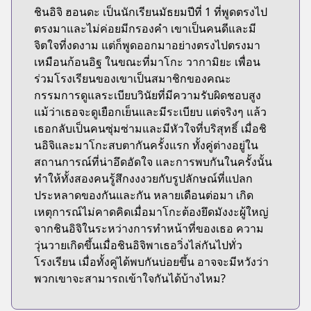
ชินอิจิ ฮอนดะ เป็นนักเรียนมัธยมปีที่ 1 ที่พูดตรงไป
ตรงมาและไม่ค่อยมีกรองคำ เขาเป็นคนดีและมี
จิตใจที่งดงาม แต่ก็พูดออกมาอย่างตรงไปตรงมา
เหมือนก้อนอิฐ ในขณะที่มาโกะ วากามิยะ เพื่อน
ร่วมโรงเรียนของเขาเป็นสมาชิกของคณะ
กรรมการดูแลระเบียบวินัยที่มีความรับผิดชอบสูง
แม้ว่าเธอจะดูเยือกเย็นและมีระเบียบ แต่จริงๆ แล้ว
เธอกลับเป็นคนซุ่มซ่ามและมีหัวใจที่บริสุทธิ์ เมื่อชิ
นอิจิและมาโกะสบตากันครั้งแรก ทั้งคู่ต่างอยู่ใน
สถานการณ์ที่น่าอึดอัดใจ และการพบกันในครั้งนั้น
ทำให้ทั้งสองคนรู้สึกงงงวยกับรูปลักษณ์ที่แปลก
ประหลาดของกันและกัน หลายเดือนต่อมา เกิด
เหตุการณ์ไม่คาดคิดเมื่อมาโกะต้องยึดมังงะผู้ใหญ่
จากชินอิจิในระหว่างการทำหน้าที่ของเธอ ความ
วุ่นวายเกิดขึ้นเมื่อชินอิจิพาเธอวิ่งไล่กันไปทั่ว
โรงเรียน เมื่อทั้งคู่ได้พบกันบ่อยขึ้น อาจจะมีหวังว่า
พวกเขาจะสามารถเข้าใจกันได้บ้างไหม?