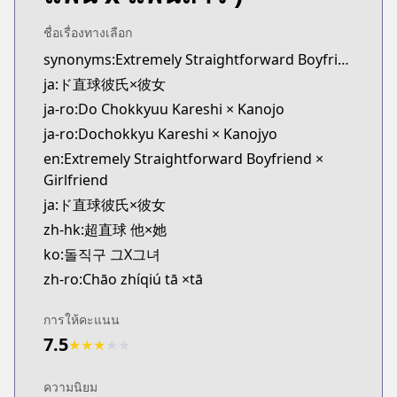
Kitsu
https://kitsu.app/manga/52170
ชื่อเรื่องทางเลือก
MangaUpdates
synonyms:Extremely Straightforward Boyfriend x Girlfriend
MangaUpdates
ja:ド直球彼氏×彼女
https://www.mangaupdates.com/series.html?id=1
ja-ro:Do Chokkyuu Kareshi × Kanojo
Book☆Walker
ja-ro:Dochokkyu Kareshi × Kanojyo
Book☆Walker
en:Extremely Straightforward Boyfriend ×
https://bookwalker.jp/series/235798/list
Girlfriend
ja:ド直球彼氏×彼女
zh-hk:超直球 他×她
ko:돌직구 그X그녀
zh-ro:Chāo zhíqiú tā ×tā
การให้คะแนน
7.5
★
★
★
★
★
ความนิยม