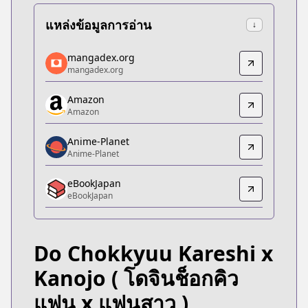
แหล่งข้อมูลการอ่าน
↓
mangadex.org
mangadex.org
mangadex.org
mangadex.org
https://mangadex.org/title/efb62763-c940-4495-a
Amazon
Amazon
Amazon
Amazon
https://www.amazon.co.jp/dp/B08C8WP8NN
Anime-Planet
Anime-Planet
Anime-Planet
Anime-Planet
eBookJapan
https://www.anime-planet.com/manga/do-chokkyu
eBookJapan
eBookJapan
eBookJapan
https://ebookjapan.yahoo.co.jp/books/431193/
Do Chokkyuu Kareshi x
Official Raw
Official Raw
Kanojo
( โดจินช็อกคิว
https://mangacross.jp/comics/dochokkyu/
แฟน x แฟนสาว )
Kitsu