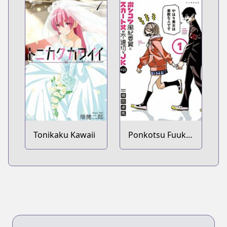
Tonikaku Kawaii
Ponkotsu Fuuki
Iin to Skirt-take
ga Futekisetsu
na JK no Hanashi