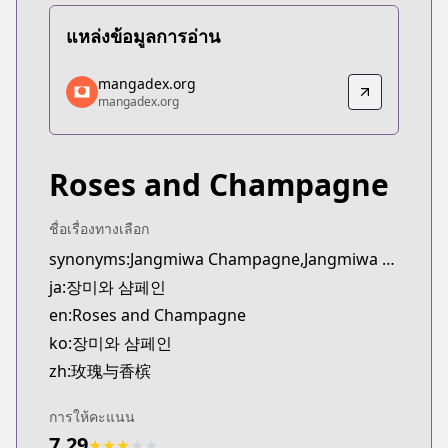
แหล่งข้อมูลการอ่าน
mangadex.org
mangadex.org
mangadex.org
mangadex.org
https://mangadex.org/title/b92b3fbd-c0f0-4d70-b
Roses and Champagne
ชื่อเรื่องทางเลือก
synonyms:Jangmiwa Champagne,Jangmiwa Syampein
ja:장미와 샴페인
en:Roses and Champagne
ko:장미와 샴페인
zh:玫瑰与香槟
การให้คะแนน
7.29
★
★
★
★
★