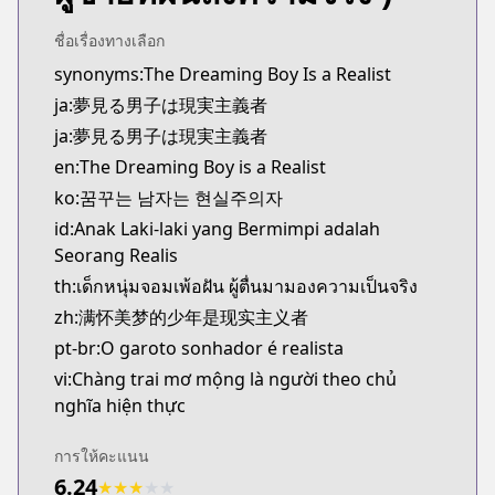
Kitsu
https://kitsu.app/manga/yumemiru-danshi-wa-gen
ชื่อเรื่องทางเลือก
MangaUpdates
synonyms:The Dreaming Boy Is a Realist
MangaUpdates
ja:夢見る男子は現実主義者
https://www.mangaupdates.com/series.html?id=1
ja:夢見る男子は現実主義者
novelUpdates
en:The Dreaming Boy is a Realist
novelUpdates
ko:꿈꾸는 남자는 현실주의자
https://www.novelupdates.com/series/yume-miru-
Book☆Walker
id:Anak Laki-laki yang Bermimpi adalah
Book☆Walker
Seorang Realis
https://bookwalker.jp/series/319275/list
th:เด็กหนุ่มจอมเพ้อฝัน ผู้ตื่นมามองความเป็นจริง
Web Ace
zh:满怀美梦的少年是现实主义者
Web Ace
pt-br:O garoto sonhador é realista
https://web-ace.jp/shonenace/contents/518/
vi:Chàng trai mơ mộng là người theo chủ
ComicWalker
nghĩa hiện thực
ComicWalker
https://comic-walker.com/contents/detail/KDCW_
การให้คะแนน
6.24
★
★
★
★
★