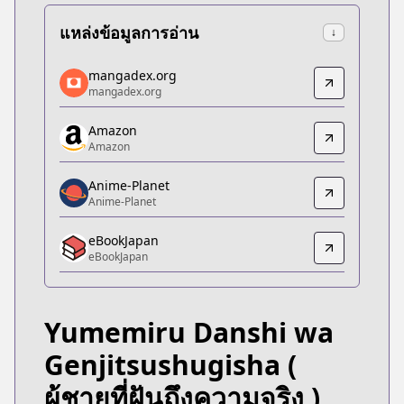
แหล่งข้อมูลการอ่าน
↓
mangadex.org
mangadex.org
mangadex.org
mangadex.org
https://mangadex.org/title/94a48b9c-2a5b-4397-9
Amazon
Amazon
Amazon
Amazon
https://www.amazon.co.jp/dp/B09VH5WQJP
Anime-Planet
Anime-Planet
Anime-Planet
Anime-Planet
eBookJapan
https://www.anime-planet.com/manga/yumemiru-d
eBookJapan
eBookJapan
eBookJapan
https://ebookjapan.yahoo.co.jp/books/657047/
Yumemiru Danshi wa
Official Raw
Official Raw
Genjitsushugisha
(
https://comic-walker.com/contents/detail/KDCW_
ผู้ชายที่ฝันถึงความจริง )
Kitsu