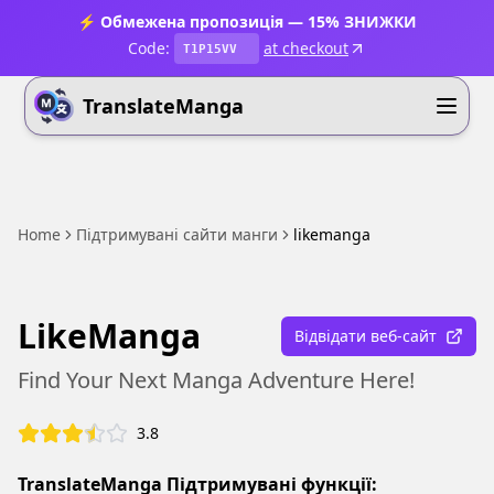
⚡ Обмежена пропозиція — 15% ЗНИЖКИ
Code:
at checkout
T1P15VV
TranslateManga
Home
Підтримувані сайти манги
likemanga
LikeManga
Відвідати веб-сайт
Find Your Next Manga Adventure Here!
3.8
TranslateManga Підтримувані функції: