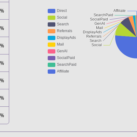
6%
7%
9%
8%
2%
1%
1%