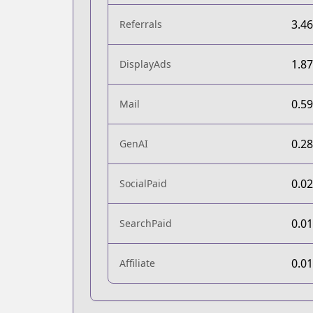
3.4
Referrals
1.8
DisplayAds
0.5
Mail
0.2
GenAI
0.0
SocialPaid
0.0
SearchPaid
0.0
Affiliate