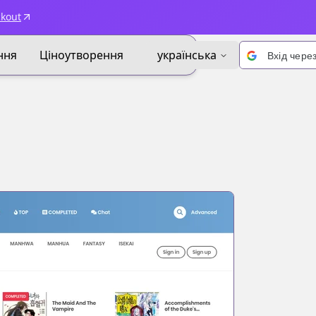
ckout
ння
Ціноутворення
українська
Вхід чере