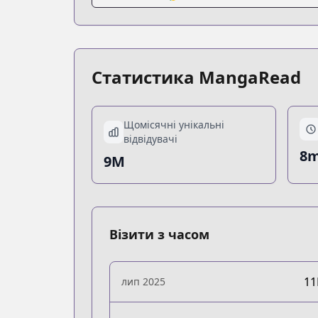
Статистика MangaRead
Щомісячні унікальні
відвідувачі
8m
9M
Візити з часом
1
лип 2025