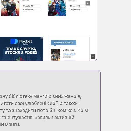
у бібліотеку манги різних жанрів,
тати свої улюблені серії, а також
у та знаходити потрібні комікси. Крім
а-ентузіастів. Завдяки активній
ми манги.