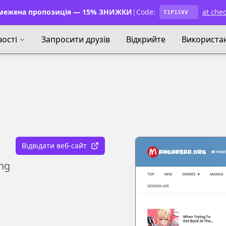
ежена пропозиція — 15% ЗНИЖКИ
|
Code:
at che
T1P15VV
ості
Запросити друзів
Відкрийте
Використа
Відвідати веб-сайт
ing