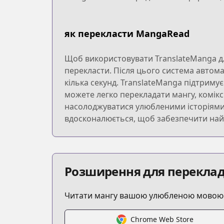
як перекласти MangaRead
Щоб використовувати TranslateManga дл
перекласти. Після цього система автом
кілька секунд. TranslateManga підтриму
можете легко перекладати мангу, комікс
насолоджуватися улюбленими історіями б
вдосконалюється, щоб забезпечити найк
Розширення для переклад
Читати мангу вашою улюбленою мовою з
Chrome Web Store