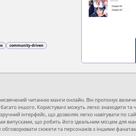
es
community-driven
рисвячений читанню манги онлайн. Він пропонує величезн
багато іншого. Користувачі можуть легко знаходити та чи
зручний інтерфейс, що дозволяє легко навігувати по сайт
и випусками, що робить його ідеальним місцем для манг
те обговорювати сюжети та персонажів з іншими фаната