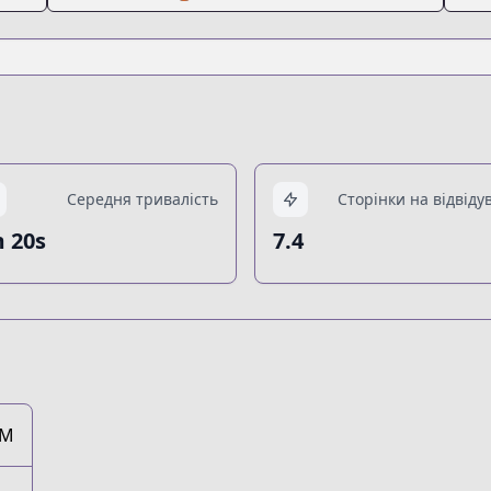
Середня тривалість
Сторінки на відвіду
 20s
7.4
1M