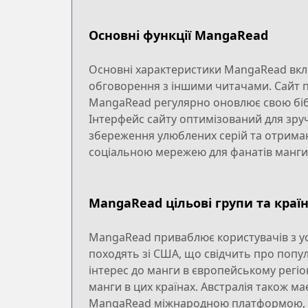
Основні функції MangaRead
Основні характеристики MangaRead вклю
обговорення з іншими читачами. Сайт п
MangaRead регулярно оновлює свою біблі
Інтерфейс сайту оптимізований для зру
збереження улюблених серій та отрима
соціальною мережею для фанатів манги
MangaRead цільові групи та краї
MangaRead приваблює користувачів з усьо
походять зі США, що свідчить про популя
інтерес до манги в європейському регіо
манги в цих країнах. Австралія також м
MangaRead міжнародною платформою, що 