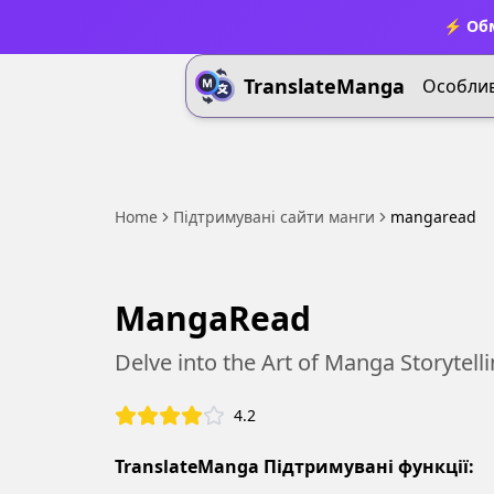
⚡ Обм
TranslateManga
Особлив
Home
Підтримувані сайти манги
mangaread
MangaRead
Delve into the Art of Manga Storytell
4.2
TranslateManga Підтримувані функції: