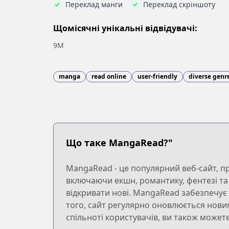
Переклад манги
Переклад скріншоту
Щомісячні унікальні відвідувачі:
9M
manga
read online
user-friendly
diverse genr
Що таке MangaRead?"
MangaRead - це популярний веб-сайт, п
включаючи екшн, романтику, фентезі та 
відкривати нові. MangaRead забезпечує 
того, сайт регулярно оновлюється новим
спільноті користувачів, ви також може