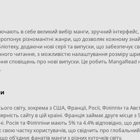
чають в себе великий вибір манги, зручний інтерфейс,
ропонує різноманітні жанри, що дозволяє кожному знайт
отеку, додаючи нові серії та випуски, що забезпечує св
чного читання, з можливістю налаштування розміру шрифт
ння сповіщень про нові випуски. Це робить MangaRead 
.
ни
го світу, зокрема з США, Франції, Росії, Філіппін та Авс
рність сайту в цій країні. Франція займає друге місце з 
ні. Росія та Філіппіни мають 5% та 4.4% відповідно, що 
ає свою частку користувачів, що свідчить про глобальний
об'єднує фанатів манги з різних куточків світу.