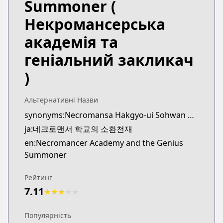
Summoner
(
KakaoPage
KakaoPage
Некромансерська
https://page.kakao.com/content/62727430
академія та
геніальний закликач
)
Альтернативні Назви
synonyms:Necromansa Hakgyo-ui Sohwan Cheonjae
ja:네크로맨서 학교의 소환천재
en:Necromancer Academy and the Genius
Summoner
Рейтинг
7.11
★
★
★
★
★
Популярність