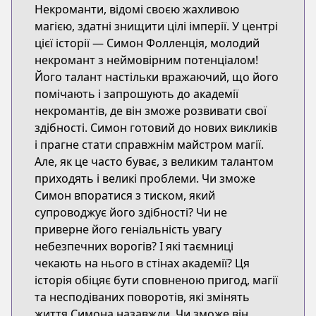
Некроманти, відомі своєю жахливою
магією, здатні знищити цілі імперії. У центрі
цієї історії — Симон Фолленція, молодий
некромант з неймовірним потенціалом!
Його талант настільки вражаючий, що його
помічають і запрошують до академії
некромантів, де він зможе розвивати свої
здібності. Симон готовий до нових викликів
і прагне стати справжнім майстром магії.
Але, як це часто буває, з великим талантом
приходять і великі проблеми. Чи зможе
Симон впоратися з тиском, який
супроводжує його здібності? Чи не
приверне його геніальність увагу
небезпечних ворогів? І які таємниці
чекають на нього в стінах академії? Ця
історія обіцяє бути сповненою пригод, магії
та несподіваних поворотів, які змінять
життя Симона назавжди. Чи зможе він