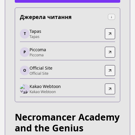
Джерела читання
↓
Tapas
Tapas
T
Tapas
Tapas
https://tapas.io/series/necromancer-academy-an
Piccoma
Piccoma
P
Piccoma
Piccoma
https://jp.piccoma.com/web/product/149372
Official Site
O
Official Site
Official Site
Official Site
Kakao Webtoon
http://necromancer-academy.com/
Kakao Webtoon
Kakao Webtoon
Kakao Webtoon
https://th.kakaowebtoon.com/content/ยอดอัจฉริย
Necromancer Academy
Kakao Webtoon
Kakao Webtoon
and the Genius
https://webtoon.kakao.com/content/네크로맨서