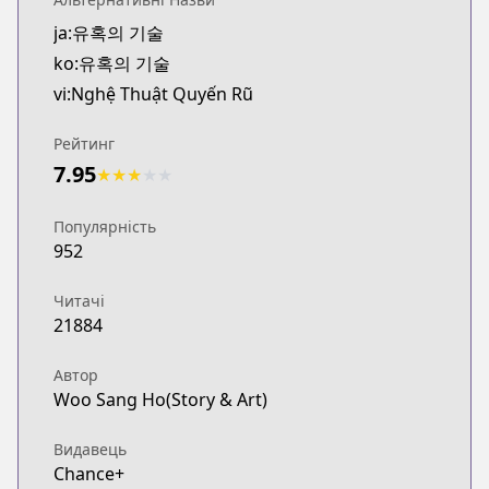
ja:유혹의 기술
ko:유혹의 기술
vi:Nghệ Thuật Quyến Rũ
Рейтинг
7.95
★
★
★
★
★
Популярність
952
Читачі
21884
Автор
Woo Sang Ho(Story & Art)
Видавець
Chance+