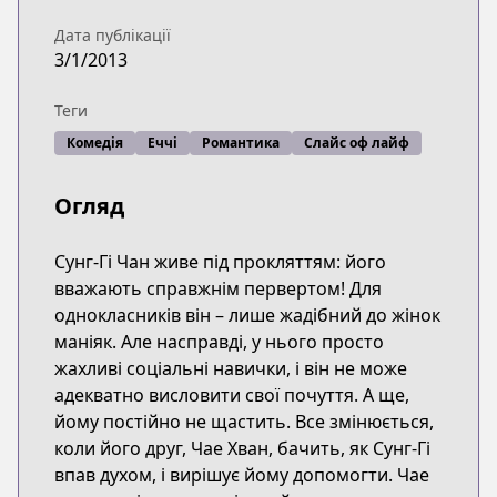
Дата публікації
3/1/2013
Теги
Комедія
Еччі
Романтика
Слайс оф лайф
Огляд
Сунг-Гі Чан живе під прокляттям: його
вважають справжнім первертом! Для
однокласників він – лише жадібний до жінок
маніяк. Але насправді, у нього просто
жахливі соціальні навички, і він не може
адекватно висловити свої почуття. А ще,
йому постійно не щастить. Все змінюється,
коли його друг, Чае Хван, бачить, як Сунг-Гі
впав духом, і вирішує йому допомогти. Чае