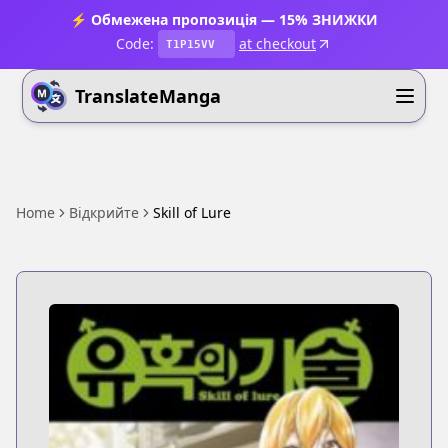
⚡ Обмежена пропозиція — 15% ЗНИЖКИ
Code:
at checkout
T1P15VV
TranslateManga
Home
Відкрийте
Skill of Lure