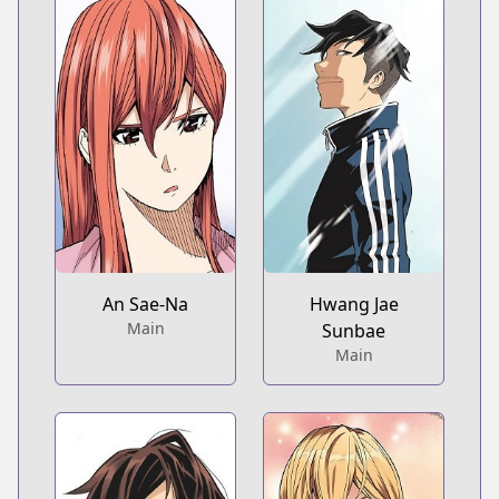
An Sae-Na
Hwang Jae
Main
Sunbae
Main