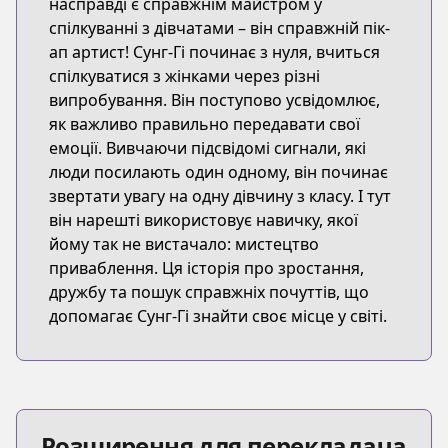
насправді є справжнім майстром у
спілкуванні з дівчатами – він справжній пік-
ап артист! Сунг-Гі починає з нуля, вчиться
спілкуватися з жінками через різні
випробування. Він поступово усвідомлює,
як важливо правильно передавати свої
емоції. Вивчаючи підсвідомі сигнали, які
люди посилають один одному, він починає
звертати увагу на одну дівчину з класу. І тут
він нарешті використовує навичку, якої
йому так не вистачало: мистецтво
приваблення. Ця історія про зростання,
дружбу та пошук справжніх почуттів, що
допомагає Сунг-Гі знайти своє місце у світі.
Розширення для перекладача