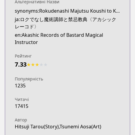
Альтернативні Назви
synonyms:Rokudenashi Majutsu Koushi to Kinki Kyouten
ja:ロクでなし魔術講師と禁忌教典〈アカシック
レーコド〉
en:Akashic Records of Bastard Magical
Instructor
Рейтинг
7.33
★
★
★
★
★
Популярність
1235
Читачі
17415
Автор
Hitsuji Tarou(Story),Tsunemi Aosa(Art)