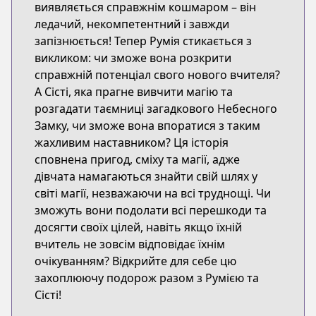
виявляється справжнім кошмаром – він
ледачий, некомпетентний і завжди
запізнюється! Тепер Румія стикається з
викликом: чи зможе вона розкрити
справжній потенціал свого нового вчителя?
А Сісті, яка прагне вивчити магію та
розгадати таємниці загадкового Небесного
Замку, чи зможе вона впоратися з таким
жахливим наставником? Ця історія
сповнена пригод, сміху та магії, адже
дівчата намагаються знайти свій шлях у
світі магії, незважаючи на всі труднощі. Чи
зможуть вони подолати всі перешкоди та
досягти своїх цілей, навіть якщо їхній
вчитель не зовсім відповідає їхнім
очікуванням? Відкрийте для себе цю
захоплюючу подорож разом з Румією та
Сісті!