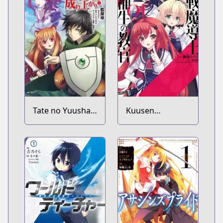
Tate no Yuusha
Kuusen
no Nariagari
Madoushi
Kouhosei no
Kyoukan