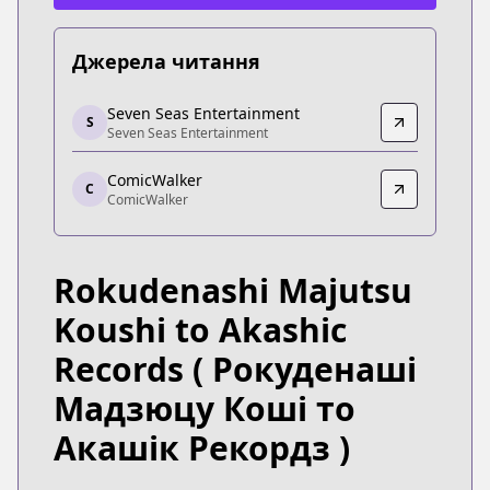
Джерела читання
Seven Seas Entertainment
Seven Seas Entertainment
S
Seven Seas Entertainment
Seven Seas Entertainment
https://sevenseasentertainment.com/series/akashi
ComicWalker
ComicWalker
C
ComicWalker
ComicWalker
https://comic-walker.com/contents/detail/KDCW_
Rokudenashi Majutsu
Koushi to Akashic
Records
( Рокуденаші
Мадзюцу Коші то
Акашік Рекордз )