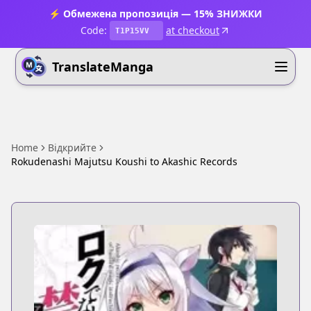
⚡ Обмежена пропозиція — 15% ЗНИЖКИ
Code:
at checkout
T1P15VV
TranslateManga
Home
Відкрийте
Rokudenashi Majutsu Koushi to Akashic Records