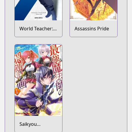
World Teacher:
Assassins Pride
Isekaishiki
Kyouiku Agent
Saikyou
Mahoushi no