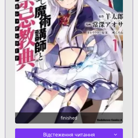
finished
Відстеження читання