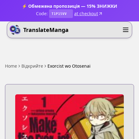
⚡ Обмежена пропозиція — 15% ЗНИЖКИ
Code:
at checkout
T1P15VV
TranslateManga
Home
Відкрийте
Exorcist wo Otosenai