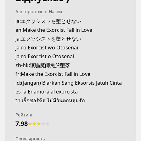
Kitsu
https://kitsu.app/manga/62524
Альтернативні Назви
MangaUpdates
ja:エクソシストを堕とせない
MangaUpdates
en:Make the Exorcist Fall in Love
https://www.mangaupdates.com/series.html?id=1
ja:エクソシストを堕とせない
Book☆Walker
ja-ro:Exorcist wo Otosenai
Book☆Walker
ja-ro:Exorcist o Otosenai
https://bookwalker.jp/series/351107/list
Official English
zh-hk:讓驅魔師免於墮落
Official English
fr:Make the Exorcist Fall in Love
https://mangaplus.shueisha.co.jp/titles/100198
id:(Jangan) Biarkan Sang Eksorsis Jatuh Cinta
es-la:Enamora al exorcista
th:เอ็กซอร์ซิส ไม่มีวันตกหลุมรัก
Рейтинг
7.98
★
★
★
★
★
Популярність