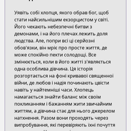
Уявіть собі хлопця, якого обрав бог, щоб
стати найсильнішим екзорцистом у світі.
Його чекають небезпечні битви з
демонами, і на його плечах лежить доля
людства. Але, попри всі ці серйозні
обов'язки, він мріє про просте життя, де
може спокійно пекти солодощі. Все
змінюється, коли в його житті з'являється
одна особлива дівчина. Ця історія
розгортається на фоні кривавої священної
війни, де любов і надія починають цвісти
навіть у найтемніші часи. Хлопець
намагається знайти баланс між своїм
покликанням і бажанням жити звичайним
життям, а дівчина стає для нього джерелом
натхнення. Разом вони проходять через
випробування, які перевіряють їхні почуття