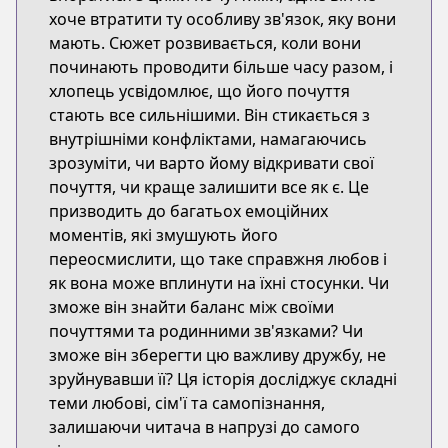
хоче втратити ту особливу зв'язок, яку вони
мають. Сюжет розвивається, коли вони
починають проводити більше часу разом, і
хлопець усвідомлює, що його почуття
стають все сильнішими. Він стикається з
внутрішніми конфліктами, намагаючись
зрозуміти, чи варто йому відкривати свої
почуття, чи краще залишити все як є. Це
призводить до багатьох емоційних
моментів, які змушують його
переосмислити, що таке справжня любов і
як вона може вплинути на їхні стосунки. Чи
зможе він знайти баланс між своїми
почуттями та родинними зв'язками? Чи
зможе він зберегти цю важливу дружбу, не
зруйнувавши її? Ця історія досліджує складні
теми любові, сім'ї та самопізнання,
залишаючи читача в напрузі до самого