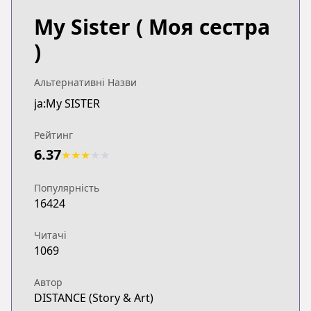
My Sister
( Моя сестра
)
Альтернативні Назви
ja:My SISTER
Рейтинг
6.37
★
★
★
★
★
Популярність
16424
Читачі
1069
Автор
DISTANCE (Story & Art)