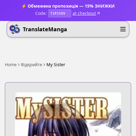
⚡ Обмежена пропозиція — 15% ЗНИЖКИ
Code:
at checkout
T1P15VV
TranslateManga
Home
Відкрийте
My Sister