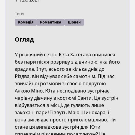
Теги
Комедія
Романтика
Шонен
Огляд
У різдвяний сезон Юта Хасегава опинився
без пари після розриву з дівчиною, яка його
зрадила. І тут, всього за кілька днів до
Різдва, він відчуває себе самотнім. Під час
звичайної розмови зі своєю подругою
Аякою Міно, Юта несподівано зустрічає
чарівну дівчину в костюмі Санти. Ця зустріч
відбувається в місці, де гуляють лише
закохані пари! Її звуть Маю Шинохара, і
вона виглядає просто приголомшливо. Чи
стане ця випадкова зустріч для Юти
справжнім різдвяним подарунком? Ця