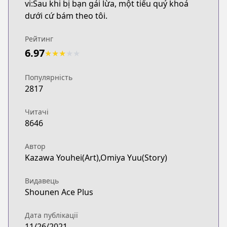
vi:Sau khi bị bạn gái lừa, một tiểu quỷ khoá
dưới cứ bám theo tôi.
Рейтинг
6.97
★
★
★
★
★
Популярність
2817
Читачі
8646
Автор
Kazawa Youhei(Art),Omiya Yuu(Story)
Видавець
Shounen Ace Plus
Дата публікації
11/26/2021