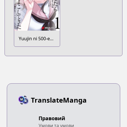
Yuujin ni 500-en
Kashitara
Shakkin no Kata
ni Imouto wo
Yokoshitekita no
dakeredo, Ore
wa Ittai
Dousureba Ii n
darou
TranslateManga
Правовий
Умови та умови