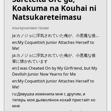
https://www.mangaupdates.com/series.html?id=
Koakuma na Kouhai ni
Natsukareteimasu
Альтернативні Назви
ja:カノジョに浮気されていた俺が、小悪魔な後輩に懐かれています
en:My Coquettish Junior Attaches Herself to
Me!
ja:カノジョに浮気されていた俺が、小悪魔な後
輩に懐かれています
en:I was Cheated On by My Girlfriend, but My
Devilish Junior Now Yearns for Me
en:My Coquettish Junior Attaches Herself to
Me!
ru:Девушка изменила мне с другим, и
теперь моя дьяволёнок-кохай пристаёт ко
мне