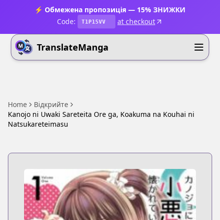
⚡ Обмежена пропозиція — 15% ЗНИЖКИ
Code:
at checkout
T1P15VV
TranslateManga
Home
Відкрийте
Kanojo ni Uwaki Sareteita Ore ga, Koakuma na Kouhai ni
Natsukareteimasu