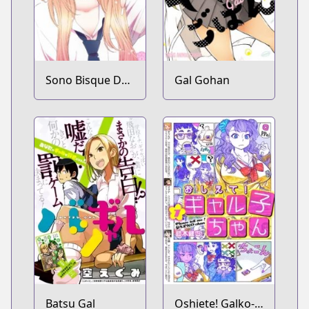
Sono Bisque Doll
Gal Gohan
wa Koi wo Suru
Batsu Gal
Oshiete! Galko-