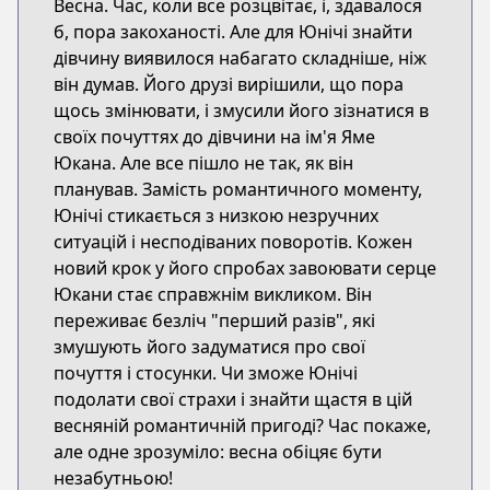
Весна. Час, коли все розцвітає, і, здавалося
б, пора закоханості. Але для Юнічі знайти
дівчину виявилося набагато складніше, ніж
він думав. Його друзі вирішили, що пора
щось змінювати, і змусили його зізнатися в
своїх почуттях до дівчини на ім'я Яме
Юкана. Але все пішло не так, як він
планував. Замість романтичного моменту,
Юнічі стикається з низкою незручних
ситуацій і несподіваних поворотів. Кожен
новий крок у його спробах завоювати серце
Юкани стає справжнім викликом. Він
переживає безліч "перший разів", які
змушують його задуматися про свої
почуття і стосунки. Чи зможе Юнічі
подолати свої страхи і знайти щастя в цій
весняній романтичній пригоді? Час покаже,
але одне зрозуміло: весна обіцяє бути
незабутньою!