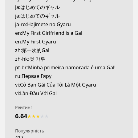
Kitsu
ja:はじめてのギャル
https://kitsu.app/manga/37818
ja:はじめてのギャル
MangaUpdates
ja-ro:Hajimete no Gyaru
MangaUpdates
en:My First Girlfriend is a Gal
https://www.mangaupdates.com/series.html?id=a
Book☆Walker
en:My First Gyaru
Book☆Walker
zh:第一次的Gal
https://bookwalker.jp/series/68768
zh-hk:첫 갸루
pt-br:Minha primeira namorada é uma Gal!
ru:Первая Гяру
vi:Cô Bạn Gái Của Tôi Là Một Gyaru
vi:Lần Đầu Với Gal
Рейтинг
6.64
★
★
★
★
★
Популярність
417