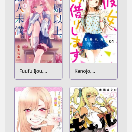
Fuufu Ijou,
Kanojo,
Koibito Miman.
Okarishimasu