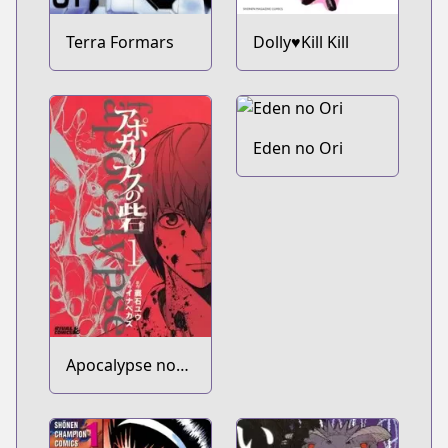
Terra Formars
Dolly♥Kill Kill
Eden no Ori
Apocalypse no
Toride