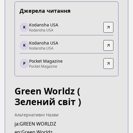
Джерела читання
Kodansha USA
Kodansha USA
K
Kodansha USA
Kodansha USA
https://kodansha.us/series/green-worldz/
Kodansha USA
Kodansha USA
K
Kodansha USA
Kodansha USA
https://kc.kodansha.co.jp/title?code=1000006701
Pocket Magazine
P
Pocket Magazine
Pocket Magazine
Pocket Magazine
https://pocket.shonenmagazine.com/episode/10
Green Worldz
(
Зелений світ )
Альтернативні Назви
ja:GREEN WORLDZ
en:Green Worldz