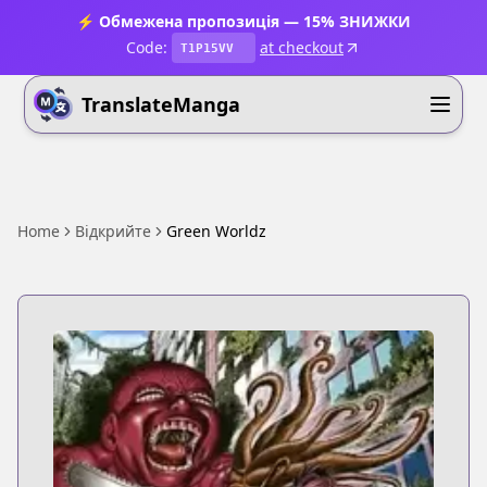
⚡ Обмежена пропозиція — 15% ЗНИЖКИ
Code:
at checkout
T1P15VV
TranslateManga
Home
Відкрийте
Green Worldz