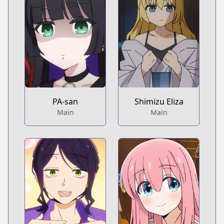
PA-san
Shimizu Eliza
Main
Main