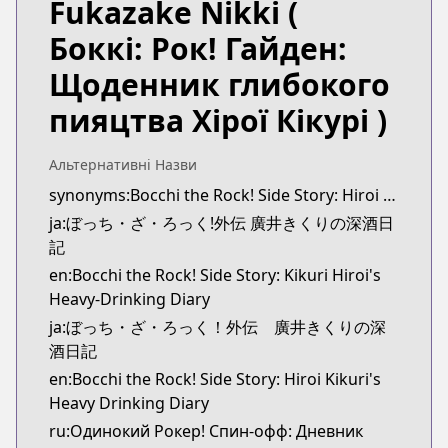
Fukazake Nikki
(
Official Raw
Official Raw
Боккі: Рок! Гайден:
https://comic-fuz.com/manga/3354
Щоденник глибокого
Kitsu
Kitsu
пияцтва Хірої Кікурі )
https://kitsu.app/manga/67257
CDJapan
Альтернативні Назви
CDJapan
synonyms:Bocchi the Rock! Side Story: Hiroi Kikuri's Heavy Drinking Diary
https://www.anime-planet.com/manga/https://ww
ja:ぼっち・ざ・ろっく!外伝 廣井きくりの深酒日
MangaUpdates
記
MangaUpdates
https://www.mangaupdates.com/series.html?id=b5
en:Bocchi the Rock! Side Story: Kikuri Hiroi's
Book☆Walker
Heavy-Drinking Diary
Book☆Walker
ja:ぼっち・ざ・ろっく！外伝 廣井きくりの深
https://bookwalker.jp/series/452628/list
酒日記
Official English
en:Bocchi the Rock! Side Story: Hiroi Kikuri's
Official English
Heavy Drinking Diary
https://yenpress.com/series/bocchi-the-rock-side-s
ru:Одинокий Рокер! Спин-офф: Дневник