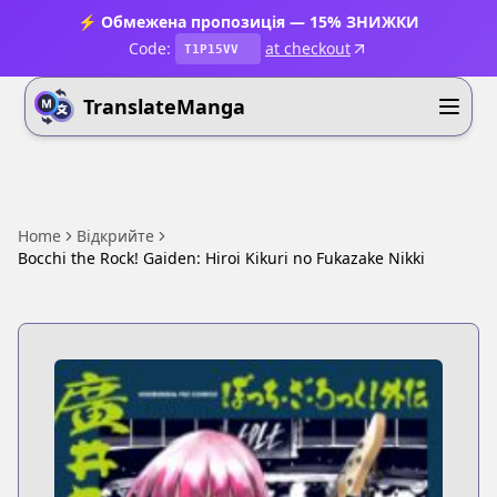
⚡ Обмежена пропозиція — 15% ЗНИЖКИ
Code:
at checkout
T1P15VV
TranslateManga
Home
Відкрийте
Bocchi the Rock! Gaiden: Hiroi Kikuri no Fukazake Nikki