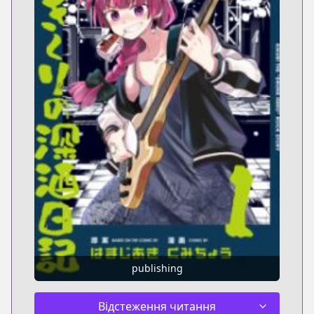
publishing
Відстеження читання