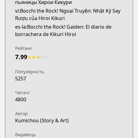
пьяницы Хирои Кикури
vi:Bocchi the Rock! Ngoại Truyện: Nhật Ký Say
Rượu của Hiroi Kikuri
es-la:Bocchi the Rock! Gaiden: El diario de
borrachera de Kikuri Hiroi
Рейтинг
7.99
★
★
★
★
★
Популярність
5257
Читачі
4800
Автор
Kumichou (Story & Art)
Видавець