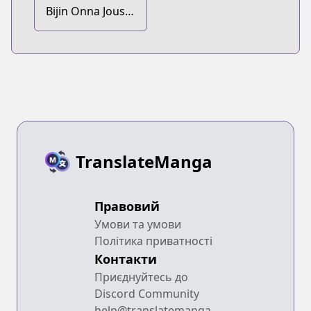
Bijin Onna Joushi
Takizawa-san
TranslateManga
Правовий
Умови та умови
Політика приватності
Контакти
Приєднуйтесь до
Discord Community
help@translatemanga.