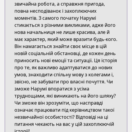
звичайна робота, а справжня пригода,
повна несподіванок і захоплюючих
моментів. З самого початку Нарумі
стикається з різними викликами, адже його
нова начальниця не лише красива, але й
має характер, який може вразити будь-кого.
Він намагається знайти своє місце в цій
новій соціальній обстановці, де кожен день
приносить нові емоції та ситуації. Ця історія
про те, як важливо адаптуватися до нових
умов, знаходити спільну мову з колегами і,
звісно, не забувати про власні почуття. Чи
зможе Нарумі впоратися з усіма
труднощами, які виникають на його шляху?
Чи зможе він зрозуміти, що насправді
означає працювати під керівництвом такої
незвичайної особистості? Відповіді на ці
питання чекають на вас у цій захоплюючій
історії!