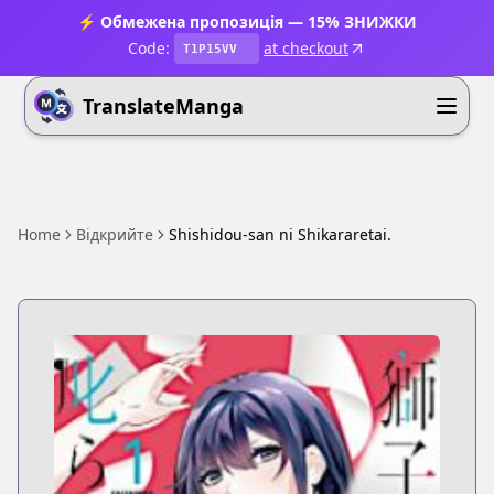
⚡ Обмежена пропозиція — 15% ЗНИЖКИ
Code:
at checkout
T1P15VV
TranslateManga
Home
Відкрийте
Shishidou-san ni Shikararetai.