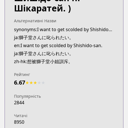
Шікаратей. )
Альтернативні Назви
synonyms:I want to get scolded by Shishidou-san.
ja:獅子堂さんに叱られたい。
en:I want to get scolded by Shishido-san.
ja:獅子堂さんに叱られたい。
zh-hk:想被獅子堂小姐訓斥。
Рейтинг
6.67
★
★
★
★
★
Популярність
2844
Читачі
8950