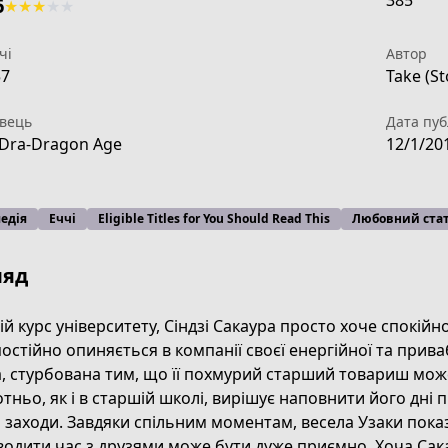
385
6
★
★
★
★
★
чі
Автор
57
Take (St
вець
Дата пуб
Dra-Dragon Age
12/1/20
едія
Еччі
Eligible Titles for You Should Read This
Любовний стат
ляд
ій курс університету, Сіндзі Сакаура просто хоче спокійно
постійно опиняється в компанії своєї енергійної та прив
, стурбована тим, що її похмурий старший товариш може
8b12-4a4d-9c6d-2487028fe319
тньо, як і в старшій школі, вирішує наповнити його дні 
і заходи. Завдяки спільним моментам, весела Узаки пок
одити час з друзями може бути дуже приємно. Хоча Сака