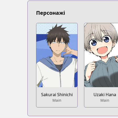
https://www.mangaupdates.com/series
Book☆Walker
Персонажі
Book☆Walker
https://bookwalker.jp/series/166064/lis
Sakurai Shinichi
Uzaki Hana
Main
Main