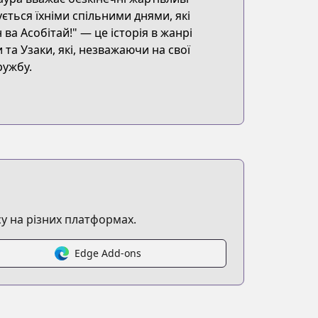
ється їхніми спільними днями, які
а Асобітай!" — це історія в жанрі
та Узаки, які, незважаючи на свої
ружбу.
у на різних платформах.
Edge Add-ons