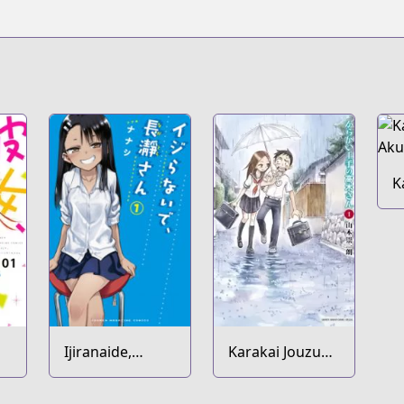
K
A
Ijiranaide,
Karakai Jouzu
Nagatoro-san
no Takagi-san