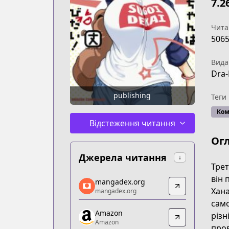
7.2
Чита
506
Вида
Dra-
publishing
Теги
Ком
Відстеження читання
Ог
Джерела читання
↓
Трет
mangadex.org
він 
mangadex.org
mangadex.org
Хана
mangadex.org
https://mangadex.org/title/5a90308a-
само
Amazon
Amazon
різн
Amazon
Amazon
пров