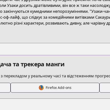
3R8X
оли Узаки досить дратівливими, він все ж таки насолоджу
о закінчуються кумедними непорозуміннями. "Узаки-чан в
с-оф-лайф, що слідкує за комедійними витівками Сакаури 
uzaki-chan-wants-to-hang-out
лютно різні характери, розвивають дивну, але чарівну д
/465452/
ача та трекера манги
 перекладом у реальному часі та відстеженням прогрес
4657_S
Firefox Add-ons