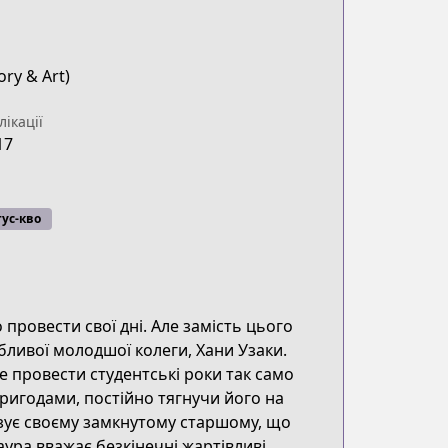
ory & Art)
лікації
17
ус-кво
 провести свої дні. Але замість цього
абливої молодшої колеги, Хани Узаки.
 провести студентські роки так само
пригодами, постійно тягнучи його на
азує своєму замкнутому старшому, що
ура вважає безкінечні жартівливі