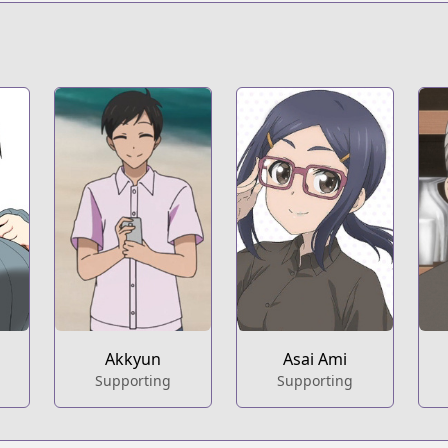
.html?id=rvgofuj
t
Akkyun
Asai Ami
Supporting
Supporting