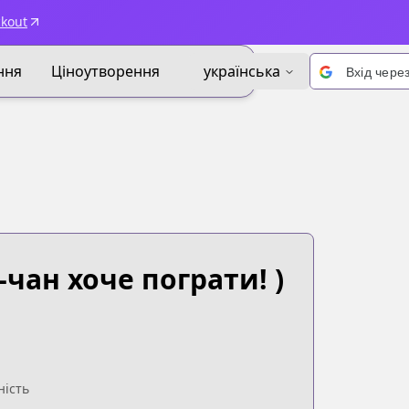
ckout
ння
Ціноутворення
українська
Вхід чере
-чан хоче пограти! )
ність