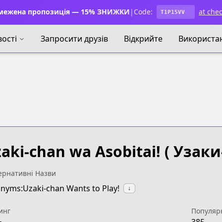
ежена пропозиція — 15% ЗНИЖКИ
|
Code:
at che
T1P15VV
ості
Запросити друзів
Відкрийте
Використа
aki-chan wa Asobitai!
( Узаки
ернативні Назви
nyms:Uzaki-chan Wants to Play!
↓
инг
Популяр