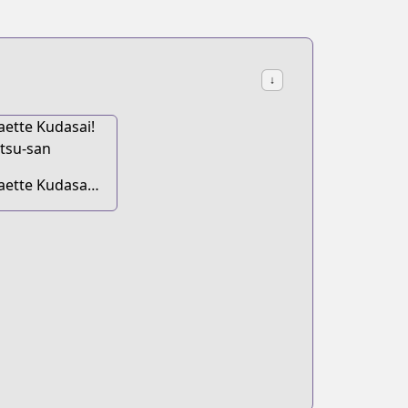
↓
aette Kudasai!
kutsu-san