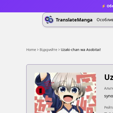
⚡ Обм
TranslateManga
Особлив
Home
Відкрийте
Uzaki-chan wa Asobitai!
Uz
Альт
syno
Рейт