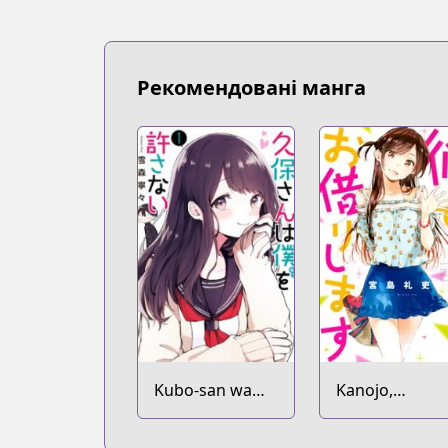
Рекомендовані манга
Kubo-san wa
Kanojo,
Mob wo
Okarishimasu
Yurusanai