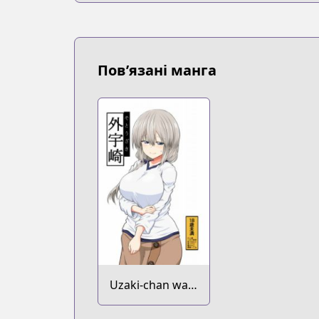
Пов’язані манга
Uzaki-chan wa
Asobitai! dj -