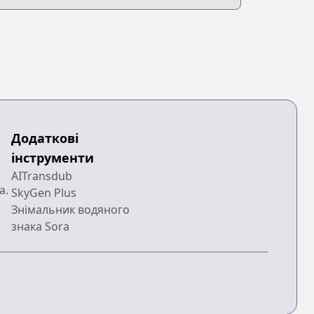
Додаткові
інструменти
AITransdub
a.
SkyGen Plus
Знімальник водяного
знака Sora