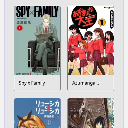
Spy x Family
Azumanga
Daioh