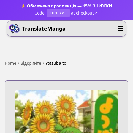
⚡ Обмежена пропозиція — 15% ЗНИЖКИ
Code:
at checkout
T1P15VV
TranslateManga
Home
Відкрийте
Yotsuba to!