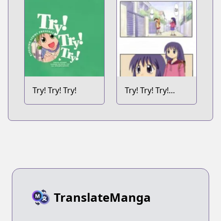
Try! Try! Try!
Try! Try! Try!
Webcomics
TranslateManga