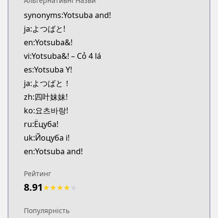
Альтернативні Назви
CDJapan
synonyms:Yotsuba and!
https://www.anime-planet.com/manga/https:/
ja:よつばと!
MangaUpdates
MangaUpdates
en:Yotsuba&!
https://www.mangaupdates.com/series.html?id=5
vi:Yotsuba&! – Cỏ 4 lá
Official English
es:Yotsuba Y!
Official English
ja:よつばと！
https://yenpress.com/series/yotsuba
zh:四叶妹妹!
Yen Press
ko:요츠바랑!
Yen Press
https://yenpress.com/series/yotsuba
ru:Ёцуба!
KakaoPage
uk:Йоцуба і!
KakaoPage
en:Yotsuba and!
https://page.kakao.com/content/47669603
Naver Series
Рейтинг
Naver Series
8.91
★
★
★
★
★
https://series.naver.com/comic/detail.series?pro
Lezhin
Популярність
Lezhin