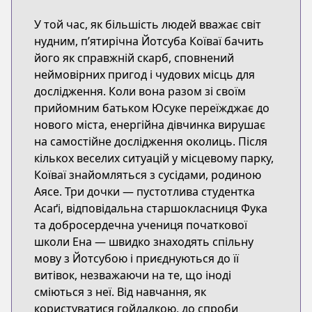
У той час, як більшість людей вважає світ
нудним, п’ятирічна Йотсуба Коїваї бачить
його як справжній скарб, сповнений
неймовірних пригод і чудових місць для
дослідження. Коли вона разом зі своїм
прийомним батьком Юсукe переїжджає до
нового міста, енергійна дівчинка вирушає
на самостійне дослідження околиць. Після
кількох веселих ситуацій у місцевому парку,
Коїваї знайомляться з сусідами, родиною
Аясе. Три дочки — пустотлива студентка
Асаґі, відповідальна старшокласниця Фука
та добросердечна учениця початкової
школи Ена — швидко знаходять спільну
мову з Йотсубою і приєднуються до її
витівок, незважаючи на те, що іноді
сміються з неї. Від навчання, як
користуватися гойдалкою, до спроби