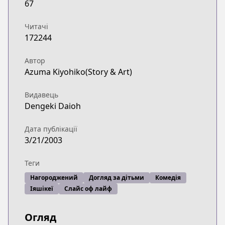
67
https://www.lezhin.com/ko/comic/yotsubarang
ComicWalker
Читачі
ComicWalker
172244
https://comic-walker.com/contents/detail/KDCW
Official Site
Автор
Official Site
Azuma Kiyohiko(Story & Art)
https://dengekidaioh.jp/product/yotsubato/
Видавець
Dengeki Daioh
Дата публікації
3/21/2003
Теги
Нагороджений
Догляд за дітьми
Комедія
Іяшікеї
Слайс оф лайф
Огляд