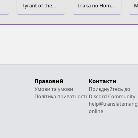
Tyrant of the
Inaka no Home
M
Tower Defense
Center Otoko
C
Game
no Jiyuu na
I
Isekai Seikatsu
S
M
M
M
K
I
K
I
Правовий
Контакти
Умови та умови
Приєднуйтесь до
Політика приватності
Discord Community
help@translatemang
online