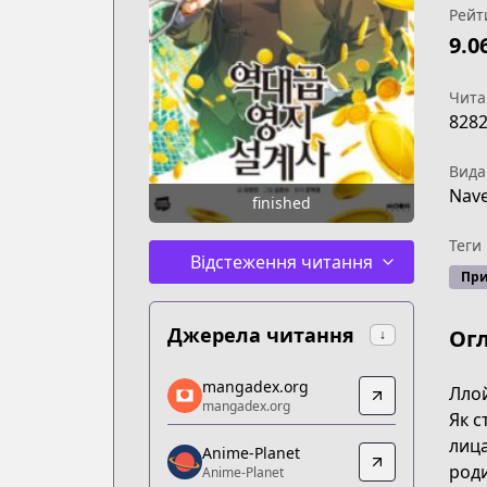
Рейт
9.0
Чита
828
Вида
Nav
finished
Теги
Відстеження читання
При
Джерела читання
Ог
↓
mangadex.org
mangadex.org
Ллой
mangadex.org
mangadex.org
Як с
https://mangadex.org/title/d7f56ace-
лица
Anime-Planet
Anime-Planet
роди
Anime-Planet
Anime-Planet