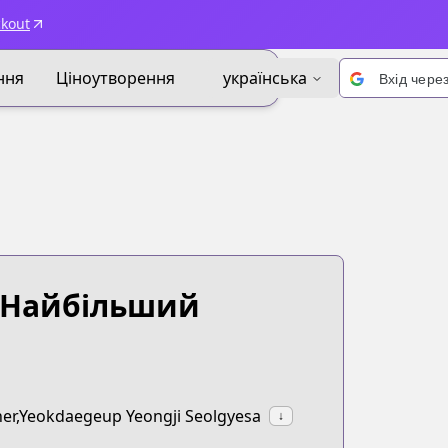
ckout
ння
Ціноутворення
українська
Вхід чере
 Найбільший
ner,Yeokdaegeup Yeongji Seolgyesa
↓