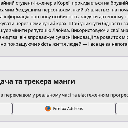
айний студент-інженер з Кореї, прокидається на брудній
the-greatest-estate-developer
самим бездушним персонажем, який з'являється на початк
а інформація про нову особистість завдяки дотепному с
кувати через неминучий крах. Щоб уникнути бідності і 
titleId=777767
шує змінити репутацію Ллойда. Використовуючи свої знан
вництва, він впроваджує сучасні інновації та розвиток мі
но покращуючи якість життя людей — і все це за непоган
est-engineer
s.html?id=186405
ача та трекера манги
the-greatest-estate-designer
 перекладом у реальному часі та відстеженням прогрес
Firefox Add-ons
he-greatest-estate-developer/list?title_no=3596