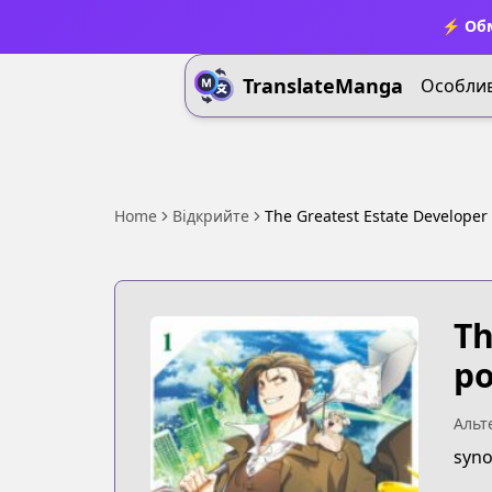
⚡ Обм
TranslateManga
Особлив
Home
Відкрийте
The Greatest Estate Developer
Th
ро
Альт
syno