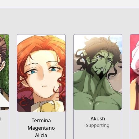
he-greatest-estate-developer/list?title_no=7948
statedeveloper/list?title_no=5188
tasy/estatedeveloper/list?title_no=4354
he-greatest-estate-developer/list?title_no=4646
ijilingdishejishi/list?title_no=1922
he-greatest-estate-developer/list?title_no=3596
d
Akush
Termina
Supporting
Magentano
Alicia
.series?productNo=6448122