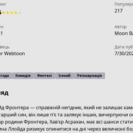
инг
Популяр
217
6
★
★
★
★
★
чі
Автор
21
Moon Ba
вець
Дата пуб
er Webtoon
7/30/20
года
Комедія
Фентезі
Ісекай
Реінкарнація
ляд
д Фронтера — справжній негідник, який не залишає каме
тарший син, він лише п'є та залякує інших, вичерпуючи ос
cd30-48b9-8b64-afeca0077fca
р родини Фронтера, Хав'єр Асрахан, має всі шанси стат
на Ллойда ризикує опинитися на дні через величезні бор