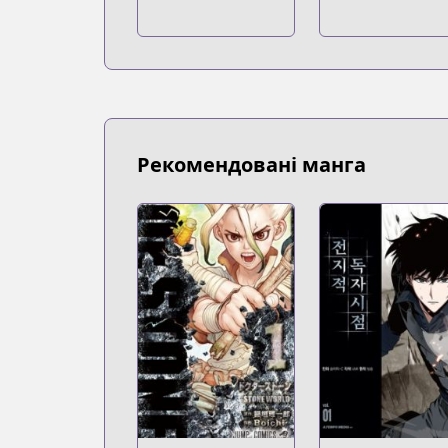
Naver Webtoon
Naver Webtoon
https://comic.naver.com/webtoon/list
Рекомендовані манга