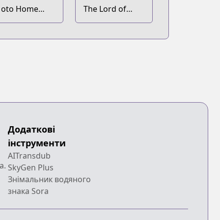
oto Home
The Lord of
enter Tenin no
Coins
sekai Seikatsu:
hougou "DIY
aster" "Green
aster" "Pet
aster" wo
ushi shite
sekai wo
imama ni
kimasu
Додаткові
інструменти
AITransdub
a.
SkyGen Plus
Знімальник водяного
знака Sora