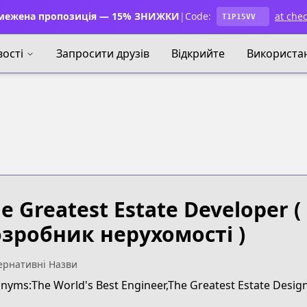
ежена пропозиція — 15% ЗНИЖКИ
|
Code:
at che
T1P15VV
ості
Запросити друзів
Відкрийте
Використа
e Greatest Estate Developer
(
зробник нерухомості )
ернативні Назви
nyms:The World's Best Engineer,The Greatest Estate Desig