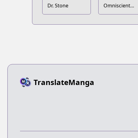
Dr. Stone
Omniscient
Reader's
Viewpoint
TranslateManga