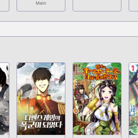
Main
?titleId=777767&page=1