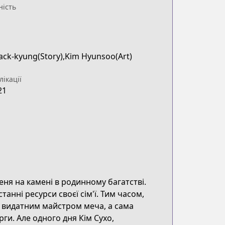
ність
ck-kyung(Story),Kim Hyunsoo(Art)
лікації
21
ня на камені в родинному багатстві.
танні ресурси своєї сім'ї. Тим часом,
и видатним майстром меча, а сама
ги. Але одного дня Кім Сухо,