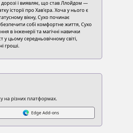
 дорозі і виявляє, що став Ллойдом —
у історії про Хав'єра. Хоча у нього є
татусному вікну, Сухо починає
забезпечити собі комфортне життя, Сухо
ня в інженерії та магічні навички
ст у цьому середньовічному світі,
і гроші.
у на різних платформах.
Edge Add-ons