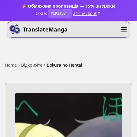
⚡ Обмежена пропозиція — 15% ЗНИЖКИ
Code:
at checkout
T1P15VV
TranslateManga
Home
Відкрийте
Bokura no Hentai