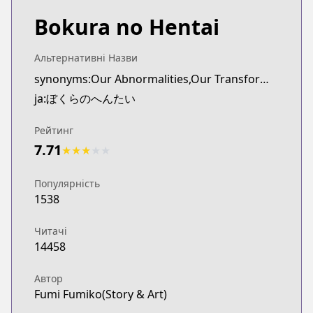
Bokura no Hentai
Альтернативні Назви
synonyms:Our Abnormalities,Our Transformations
ja:ぼくらのへんたい
Рейтинг
7.71
★
★
★
★
★
Популярність
1538
Читачі
14458
Автор
Fumi Fumiko(Story & Art)