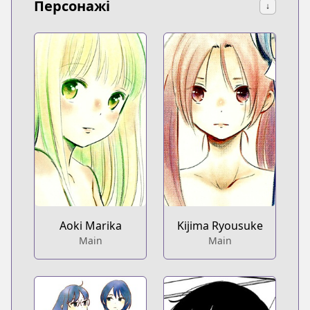
Персонажі
↓
Aoki Marika
Kijima Ryousuke
Main
Main