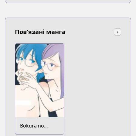
Пов’язані манга
↓
Bokura no
Hentai dj - Boku