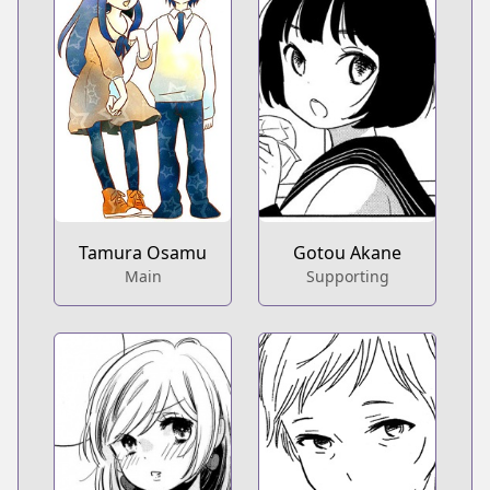
Tamura Osamu
Gotou Akane
Main
Supporting