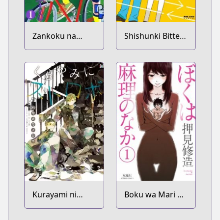
Zankoku na
Shishunki Bitter
Kami ga Shihai
Change
suru
Kurayami ni
Boku wa Mari no
Strobe
Naka