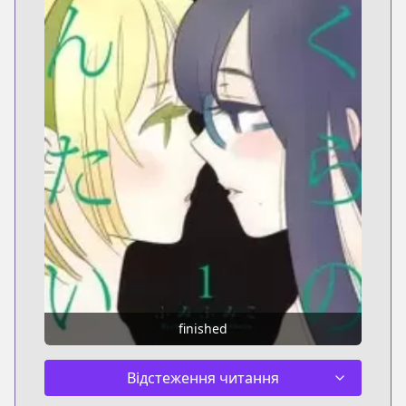
finished
Відстеження читання