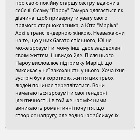
про свою покійну старшу сестру, вдаючи з
себе її. Осаму "Пароу" Тамура одягається як
дівчина, щоб привернути увагу свого
прямого старшокласника, а Юта "Маріка"
Аокі є трансгендерною жінкою. Незважаючи
на те, що у них багато спільного, Юі не
може зрозуміти, чому інші двоє задоволені
своїм життям, і швидко йде. Після цього
Пароу висловлює підтримку Маріці, що
викликає у неї закоханість у нього. Хоча їхня
зустріч була короткою, життя цих трьох
людей починає переплітатися. Вони
намагаються зрозуміти свої гендерні
ідентичності, і в той же час між ними
виникають романтичні почуття, що
створює напругу, але водночас зближує їх.