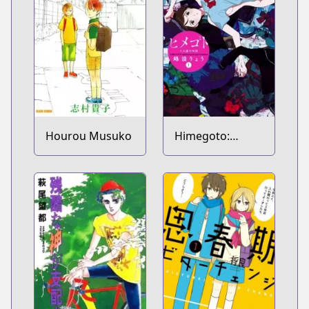
Hourou Musuko
Himegoto:
Juukyuusai no
Seifuku