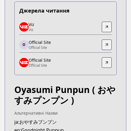
Джерела читання
Viz
Viz
Viz
Viz
https://www.viz.com/vizmanga/chapters/goodnig
Official Site
Official Site
O
Official Site
Official Site
https://shogakukan-comic.jp/book?isbn=9784091
Official Site
Official Site
Official Site
Official Site
https://www.viz.com/goodnight-punpun
Oyasumi Punpun
( おや
すみプンプン )
Альтернативні Назви
ja:おやすみプンプン
en:Goodnight Punpun