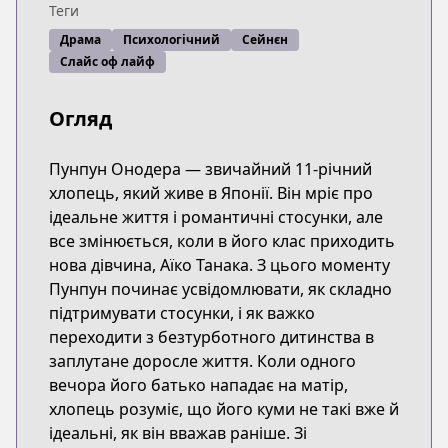
Теги
Драма
Психологічний
Сейнєн
Слайс оф лайф
Огляд
Пунпун Онодера — звичайний 11-річний
хлопець, який живе в Японії. Він мріє про
ідеальне життя і романтичні стосунки, але
все змінюється, коли в його клас приходить
нова дівчина, Аїко Танака. З цього моменту
Пунпун починає усвідомлювати, як складно
підтримувати стосунки, і як важко
переходити з безтурботного дитинства в
заплутане доросле життя. Коли одного
вечора його батько нападає на матір,
хлопець розуміє, що його куми не такі вже й
ідеальні, як він вважав раніше. Зі