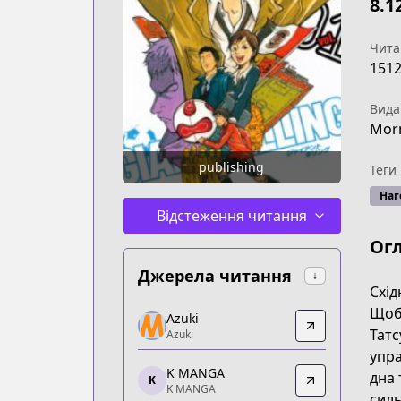
8.1
Чита
151
Вида
Mor
publishing
Теги
Наг
Відстеження читання
Ог
Джерела читання
↓
Схід
Azuki
Щоб 
Azuki
Azuki
Татс
Azuki
https://www.azuki.co/series/giant-killi
упра
K MANGA
K MANGA
дна 
K
K MANGA
K MANGA
силь