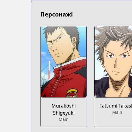
https://kodansha.us/series/giant-killin
Персонажі
Murakoshi
Tatsumi Takes
Main
Shigeyuki
Main