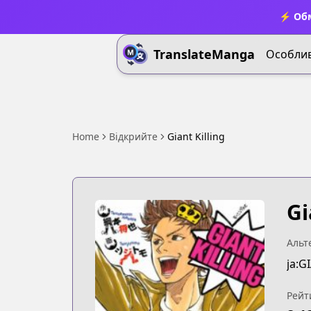
⚡ Обм
TranslateManga
Особлив
Home
Відкрийте
Giant Killing
Gi
Альт
ja:G
Рейт