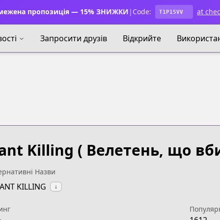
ежена пропозиція — 15% ЗНИЖКИ
|
Code:
at che
T1P15VV
ості
Запросити друзів
Відкрийте
Використа
ant Killing
( Велетень, що вби
ернативні Назви
IANT KILLING
↓
инг
Популяр