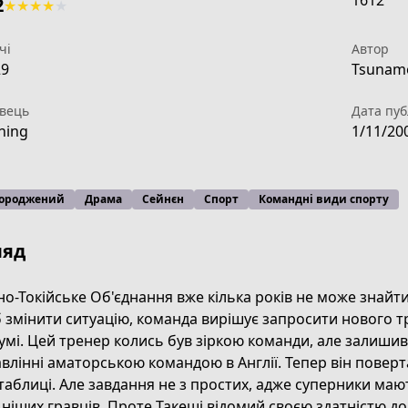
1612
2
★
★
★
★
★
чі
Автор
29
Tsunamo
вець
Дата пуб
ning
1/11/20
ороджений
Драма
Сейнєн
Спорт
Командні види спорту
ляд
но-Токійське Об'єднання вже кілька років не може знайти
змінити ситуацію, команда вирішує запросити нового т
умі. Цей тренер колись був зіркою команди, але залишив 
ng
влінні аматорською командою в Англії. Тепер він повер
таблиці. Але завдання не з простих, адже суперники ма
ніших гравців. Проте Такеші відомий своєю здатністю до "