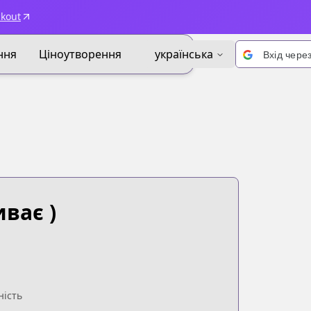
ckout
ння
Ціноутворення
українська
Вхід чере
ває )
ність