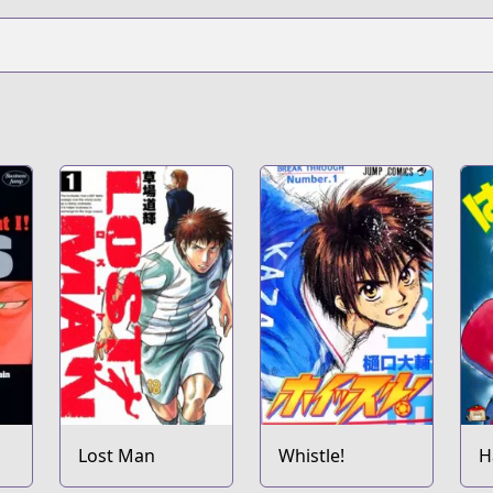
Lost Man
Whistle!
H