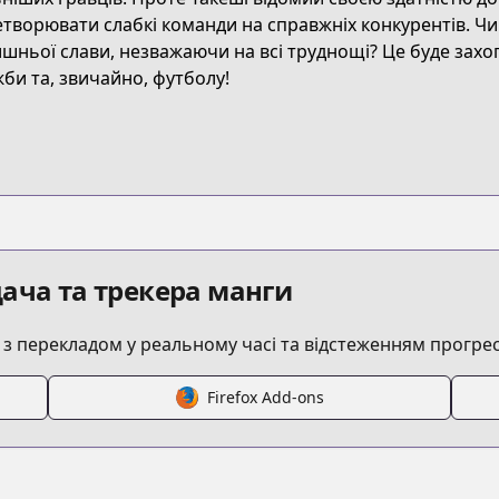
0253/episode/326662
творювати слабкі команди на справжніх конкурентів. Чи
шньої слави, незважаючи на всі труднощі? Це буде зах
би та, звичайно, футболу!
-killing-1-34?ref=search
1000002884
episode/10834108156644253765
ача та трекера манги
 перекладом у реальному часі та відстеженням прогрес
32016480029857119
Firefox Add-ons
/6170d81348bd9