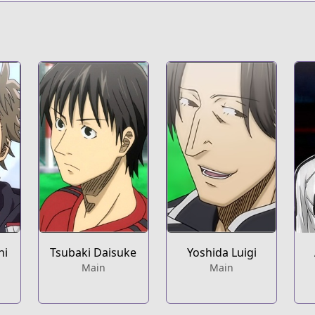
g/
hi
Tsubaki Daisuke
Yoshida Luigi
Main
Main