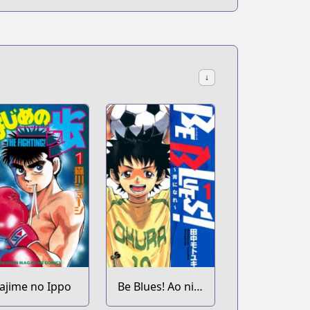
↓
ajime no Ippo
Be Blues! Ao ni
Nare