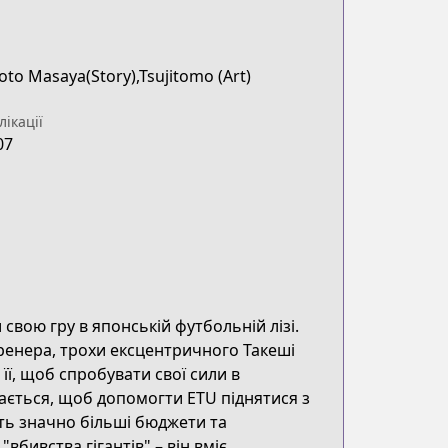
to Masaya(Story),Tsujitomo (Art)
лікації
07
 свою гру в японській футбольній лізі.
ренера, трохи ексцентричного Такеші
її, щоб спробувати свої сили в
тається, щоб допомогти ETU піднятися з
ють значно більші бюджети та
вбивства гігантів" – він вміє