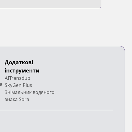
Додаткові
інструменти
AITransdub
a.
SkyGen Plus
Знімальник водяного
знака Sora