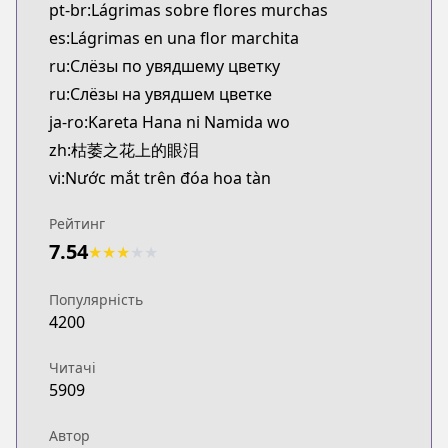
pt-br:Lágrimas sobre flores murchas
es:Lágrimas en una flor marchita
ru:Слёзы по увядшему цветку
ru:Слёзы на увядшем цветке
ja-ro:Kareta Hana ni Namida wo
zh:枯萎之花上的眼泪
vi:Nước mắt trên đóa hoa tàn
Рейтинг
7.54
★
★
★
★
★
Популярність
4200
Читачі
5909
Автор