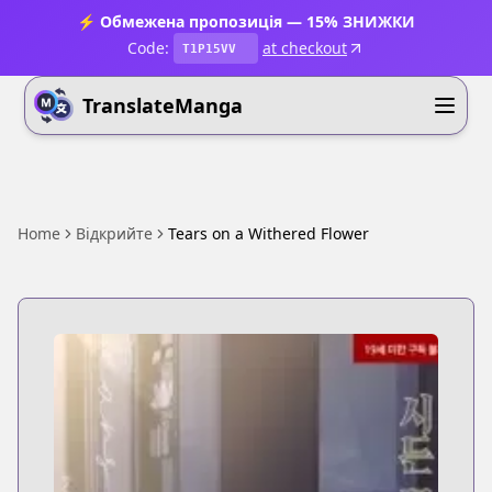
⚡ Обмежена пропозиція — 15% ЗНИЖКИ
Code:
at checkout
T1P15VV
TranslateManga
Home
Відкрийте
Tears on a Withered Flower