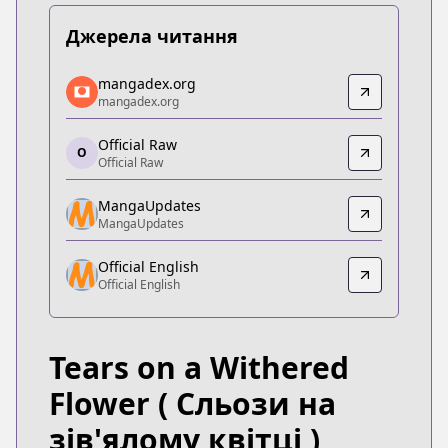
Джерела читання
mangadex.org
mangadex.org
mangadex.org
mangadex.org
https://mangadex.org/title/05e7e729-2403-4bdd-
Official Raw
Official Raw
O
Official Raw
Official Raw
https://comic.naver.com/webtoon/list?titleId=8271
MangaUpdates
MangaUpdates
MangaUpdates
MangaUpdates
Official English
https://www.mangaupdates.com/series.html?id=
Official English
Official English
Official English
https://www.webtoons.com/en/romance/tears-on-a-
Tears on a Withered
Flower
( Сльози на
зів'ялому квітці )