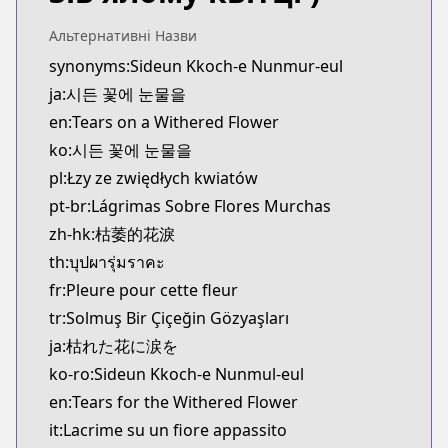
Альтернативні Назви
synonyms:Sideun Kkoch-e Nunmur-eul
ja:시든 꽃에 눈물을
en:Tears on a Withered Flower
ko:시든 꽃에 눈물을
pl:Łzy ze zwiędłych kwiatów
pt-br:Lágrimas Sobre Flores Murchas
zh-hk:枯萎的花淚
th:บุปผารุ่มราคะ
fr:Pleure pour cette fleur
tr:Solmuş Bir Çiçeğin Gözyaşları
ja:枯れた花に涙を
ko-ro:Sideun Kkoch-e Nunmul-eul
en:Tears for the Withered Flower
it:Lacrime su un fiore appassito