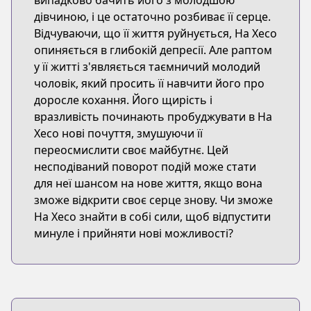
випадково бачить його з молодшою
дівчиною, і це остаточно розбиває її серце.
Відчуваючи, що її життя руйнується, На Хесо
опиняється в глибокій депресії. Але раптом
у її житті з'являється таємничий молодий
чоловік, який просить її навчити його про
доросле кохання. Його щирість і
вразливість починають пробуджувати в На
Хесо нові почуття, змушуючи її
переосмислити своє майбутнє. Цей
несподіваний поворот подій може стати
для неї шансом на нове життя, якщо вона
зможе відкрити своє серце знову. Чи зможе
На Хесо знайти в собі сили, щоб відпустити
минуле і прийняти нові можливості?