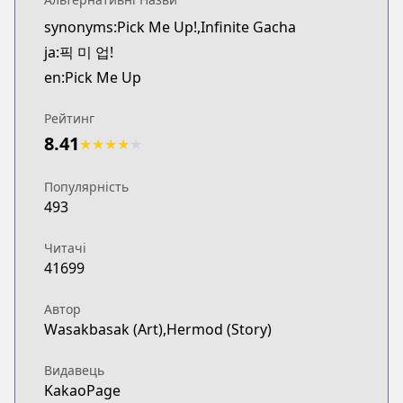
synonyms:Pick Me Up!,Infinite Gacha
ja:픽 미 업!
en:Pick Me Up
Рейтинг
8.41
★
★
★
★
★
Популярність
493
Читачі
41699
Автор
Wasakbasak (Art),Hermod (Story)
Видавець
KakaoPage