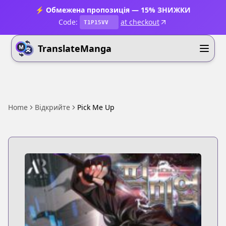
⚡ Обмежена пропозиція — 15% ЗНИЖКИ
Code:
at checkout
T1P15VV
TranslateManga
Home
Відкрийте
Pick Me Up