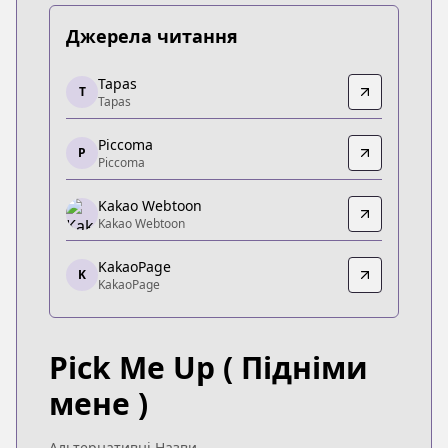
Джерела читання
Tapas
Tapas
T
Tapas
Tapas
https://tapas.io/series/pick-me-up/info
Piccoma
Piccoma
P
Piccoma
Piccoma
https://piccoma.com/web/product/121552
Kakao Webtoon
Kakao Webtoon
Kakao Webtoon
Kakao Webtoon
KakaoPage
https://webtoon.kakao.com/content/픽-미-업/3205
K
KakaoPage
KakaoPage
KakaoPage
https://page.kakao.com/content/60914825
Pick Me Up
( Підніми
мене )
Альтернативні Назви