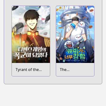
Tyrant of the
The
Tower Defense
Overpowered
Game
Newbie