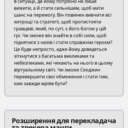
в ситуації, де йому потрібно не лише
вижити, а й стати сильнішим, щоб мати
шанс на перемогу. Він повинен вивчити всі
хитрощі та стратегії, щоб протистояти
гравцеві, який, по суті, є його богом у цій
грі. Чи зможе він знайти в собі сили, щоб
піднятися з низів і стати справжнім героєм?
Це буде непросто, адже йому доведеться
зіткнутися з багатьма викликами та
небезпеками, які чекають на нього в цьому
віртуальному світі. Чи зможе Сеоджин
перевершити свої обмеження і стати тим,
ким завжди мріяв бути?
Розширення для перекладача
та трекера манги