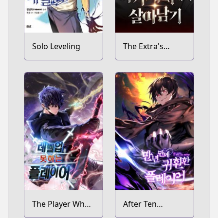
Solo Leveling
The Extra's
Academy
Survival Guide
The Player Who
After Ten
Can't Level Up
Millennia in Hell