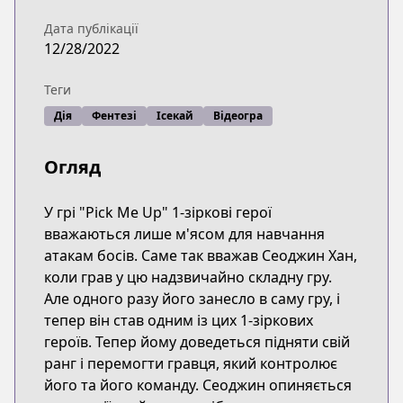
Дата публікації
12/28/2022
Теги
Дія
Фентезі
Ісекай
Відеогра
Огляд
У грі "Pick Me Up" 1-зіркові герої
вважаються лише м'ясом для навчання
атакам босів. Саме так вважав Сеоджин Хан,
коли грав у цю надзвичайно складну гру.
Але одного разу його занесло в саму гру, і
тепер він став одним із цих 1-зіркових
героїв. Тепер йому доведеться підняти свій
ранг і перемогти гравця, який контролює
його та його команду. Сеоджин опиняється