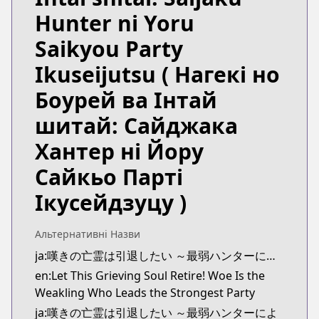
https://comic-walker.com/contents/detail/KDCW
Hunter ni Yoru
Kitsu
Kitsu
Saikyou Party
https://kitsu.app/manga/56143
Ikuseijutsu
( Нагекі но
MangaUpdates
MangaUpdates
Боурей ва Інтай
https://www.mangaupdates.com/series.html?id=1
шитай: Сайджака
novelUpdates
novelUpdates
Хантер ні Йору
https://www.novelupdates.com/series/strange-gri
Сайкьо Парті
Book☆Walker
Book☆Walker
Ікусейдзуцу )
https://bookwalker.jp/series/223826/list
Official English
Альтернативні Назви
Official English
ja:嘆きの亡霊は引退したい ～最弱ハンターによる最強パーティ育成術～
https://yenpress.com/series/let-this-grieving-soul
en:Let This Grieving Soul Retire! Woe Is the
Weakling Who Leads the Strongest Party
ja:嘆きの亡霊は引退したい ～最弱ハンターによ