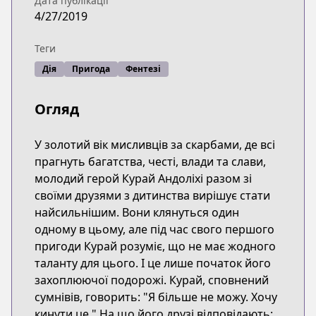
Дата публікації
4/27/2019
Теги
Дія
Пригода
Фентезі
Огляд
У золотий вік мисливців за скарбами, де всі
прагнуть багатства, честі, влади та слави,
молодий герой Курай Андоліхі разом зі
своїми друзями з дитинства вирішує стати
найсильнішим. Вони клянуться один
одному в цьому, але під час свого першого
пригоди Курай розуміє, що не має жодного
таланту для цього. І це лише початок його
захоплюючої подорожі. Курай, сповнений
сумнівів, говорить: "Я більше не можу. Хочу
кинути це." На що його друзі відповідають: