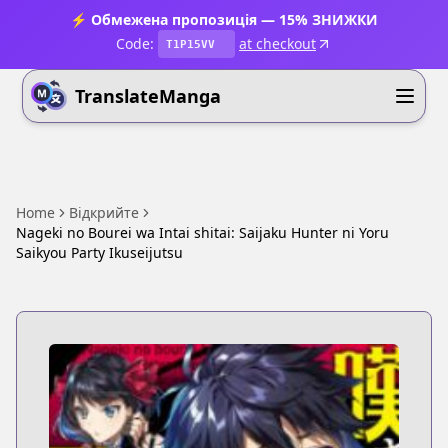
⚡ Обмежена пропозиція — 15% ЗНИЖКИ
Code:
at checkout
T1P15VV
TranslateManga
Home
Відкрийте
Nageki no Bourei wa Intai shitai: Saijaku Hunter ni Yoru
Saikyou Party Ikuseijutsu