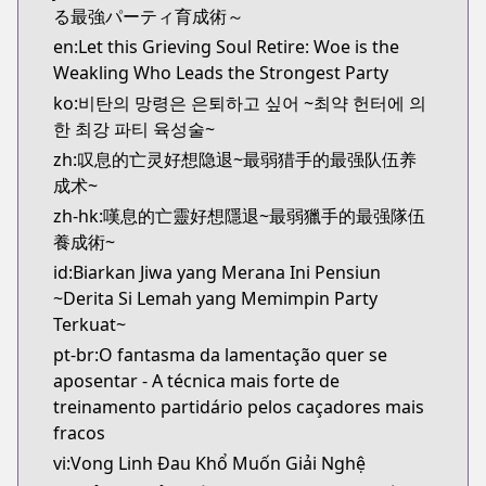
る最強パーティ育成術～
en:Let this Grieving Soul Retire: Woe is the
Weakling Who Leads the Strongest Party
ko:비탄의 망령은 은퇴하고 싶어 ~최약 헌터에 의
한 최강 파티 육성술~
zh:叹息的亡灵好想隐退~最弱猎手的最强队伍养
成术~
zh-hk:嘆息的亡靈好想隱退~最弱獵手的最强隊伍
養成術~
id:Biarkan Jiwa yang Merana Ini Pensiun
~Derita Si Lemah yang Memimpin Party
Terkuat~
pt-br:O fantasma da lamentação quer se
aposentar - A técnica mais forte de
treinamento partidário pelos caçadores mais
fracos
vi:Vong Linh Đau Khổ Muốn Giải Nghệ