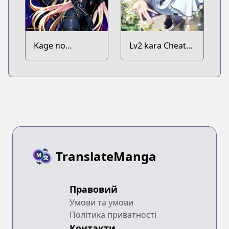
Kage no
Lv2 kara Cheat
Jitsuryokusha ni
datta
Naritakute!
Motoyuusha
Kouho no
Mattari Isekai
Life
TranslateManga
Правовий
Умови та умови
Політика приватності
Контакти