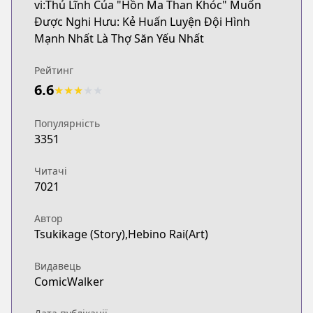
vi:Thủ Lĩnh Của "Hồn Ma Than Khóc" Muốn
Được Nghi Hưu: Kẻ Huấn Luyện Đội Hình
Mạnh Nhất Là Thợ Săn Yếu Nhất
Рейтинг
6.6
★
★
★
★
★
Популярність
3351
Читачі
7021
Автор
Tsukikage (Story),Hebino Rai(Art)
Видавець
ComicWalker