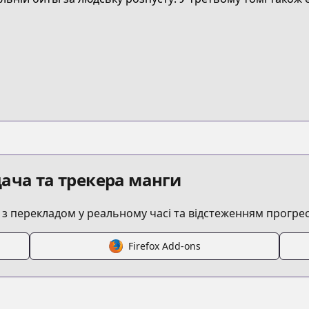
s/product/B078MM79TM
/dokyuu-hentai-hxeros
/421787/
/10834108156702906513
ача та трекера манги
 перекладом у реальному часі та відстеженням прогрес
Firefox Add-ons
/http://www.cdjapan.co.jp/product/NEOBK-2416827?s_ssi