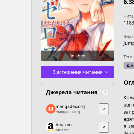
6.3
Чита
118
Вида
Jump
finished
Теги
Дія
Відстеження читання
Ог
Джерела читання
↓
Коли
mangadex.org
від 
mangadex.org
mangadex.org
запр
mangadex.org
https://mangadex.org/title/50bac62c-
врят
Amazon
Amazon
в це
Amazon
Amazon
фіна