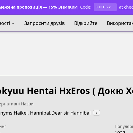
ежена пропозиція — 15% ЗНИЖКИ
|
Code:
at che
T1P15VV
ості
Запросити друзів
Відкрийте
Використа
kyuu Hentai HxEros
( Докю Х
ернативні Назви
nyms:Haikei, Hannibal,Dear sir Hannibal
↓
инг
Популяр