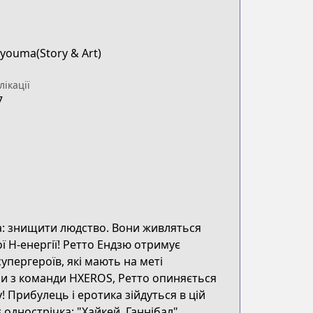
Ryouma(Story & Art)
лікації
7
на: знищити людство. Вони живляться
ї H-енергії! Ретто Ендзю отримує
пергероїв, які мають на меті
ми з команди HXEROS, Ретто опиняється
у! Прибулець і еротика зійдуться в цій
 однострічка: "Хайкей, Ганнібал".