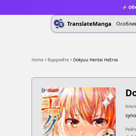
⚡ Обм
TranslateManga
Особлив
Home
Відкрийте
Dokyuu Hentai HxEros
Do
Альт
syno
Рейт