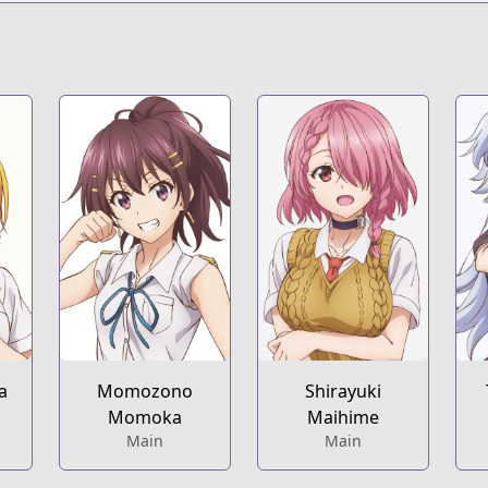
s.html?id=140713
t
eries/super-hxeros/
a
Momozono
Shirayuki
Momoka
Maihime
Main
Main