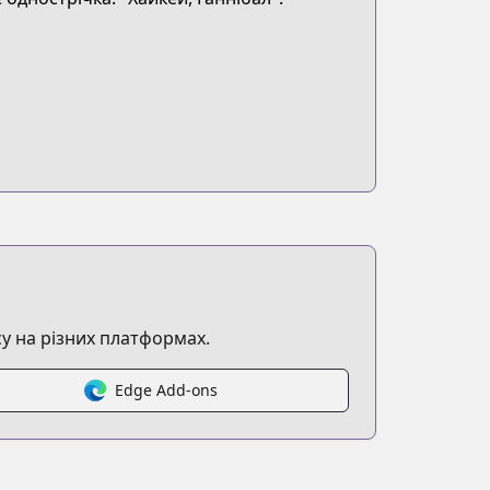
у на різних платформах.
Edge Add-ons
d=e340955dae45683f06