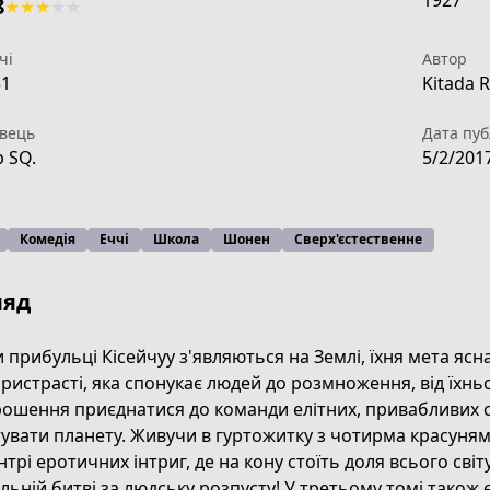
1927
8
★
★
★
★
★
чі
Автор
31
Kitada 
вець
Дата пуб
 SQ.
5/2/201
Комедія
Еччі
Школа
Шонен
Сверх'єстественне
ляд
 прибульці Кісейчуу з'являються на Землі, їхня мета яс
пристрасті, яка спонукає людей до розмноження, від їхньо
ошення приєднатися до команди елітних, привабливих су
3e1a-4237-a3a2-c64cc82d3677
увати планету. Живучи в гуртожитку з чотирма красуня
нтрі еротичних інтриг, де на кону стоїть доля всього світ
льній битві за людську розпусту! У третьому томі також є