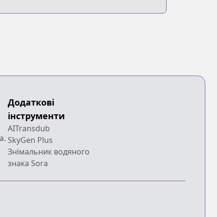
Додаткові
інструменти
AITransdub
a.
SkyGen Plus
Знімальник водяного
знака Sora