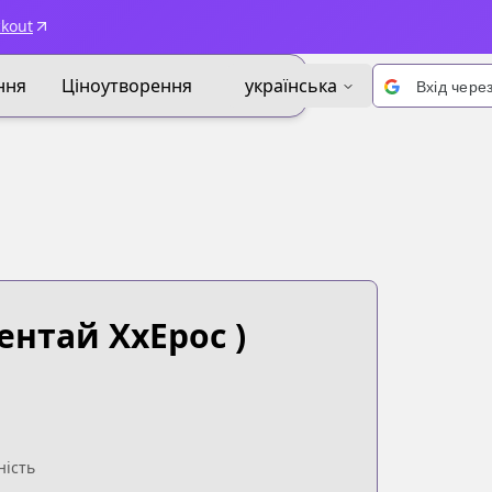
ckout
ння
Ціноутворення
українська
Вхід чере
ентай ХхЕрос )
ність