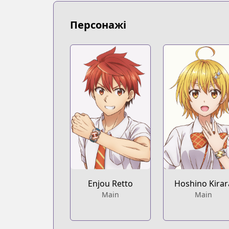
https://www.mangaupdates.com/serie
Book☆Walker
Персонажі
Book☆Walker
https://bookwalker.jp/series/121137/lis
Official English
Official English
https://sevenseasentertainment.com/s
Enjou Retto
Hoshino Kirar
Main
Main