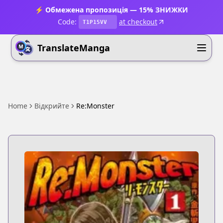
⚡ Обмежена пропозиція — 15% ЗНИЖКИ
Code:
at checkout
T1P15VV
TranslateManga
Home
Відкрийте
Re:Monster