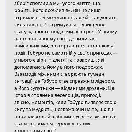
зберіг спогади з минулого життя, що
робить його особливим. Він не лише
отримав нові можливості, але й став досить
сильним, щоб отримувати підвищення
статусу, просто поїдаючи різні речі. У цьому
альтернативному світі, де виживає
найсильніший, розгортаються захоплюючі
події. Гобуро не самотній у своїх пригодах —
у нього є вірні підлеглі та товариші, які
допомагають йому в його подорожах.
Взаємодії між ними створюють кумедні
ситуації, де Гобуро стає справжнім лідером,
а його супутники — відданими друзями. Ця
історія сповнена веселощів, пригод і,
звісно, моментів, коли Гобуро виявляє свою
силу та мудрість, незважаючи на те, що він
починав як найслабший з усіх. Чи зможе він
стати справжнім героєм у цьому
жорстокому світі?