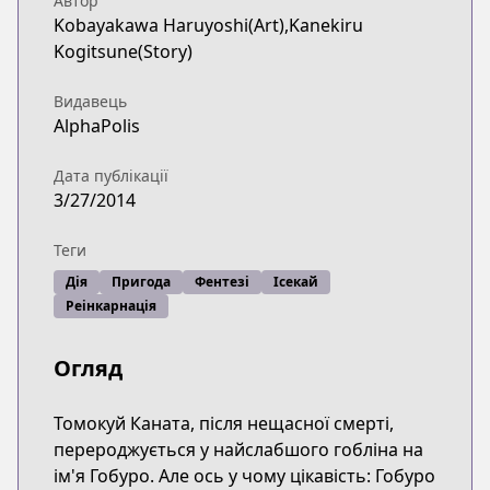
Автор
Kobayakawa Haruyoshi(Art),Kanekiru
Kogitsune(Story)
Видавець
AlphaPolis
Дата публікації
3/27/2014
Теги
Дія
Пригода
Фентезі
Ісекай
Реінкарнація
Огляд
Томокуй Каната, після нещасної смерті,
перероджується у найслабшого гобліна на
ім'я Гобуро. Але ось у чому цікавість: Гобуро