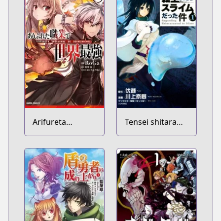
Arifureta
Tensei shitara
Shokugyou de
Slime Datta Ken
Sekai Saikyou