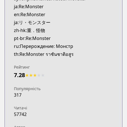
Kitsu
ja:Re:Monster
https://kitsu.app/manga/25426
en:Re:Monster
MangaUpdates
ja:リ・モンスター
MangaUpdates
zh-hk:重．怪物
https://www.mangaupdates.com/series.html?id=1
novelUpdates
pt-br:Re:Monster
novelUpdates
ru:Перерождение: Монстр
https://www.novelupdates.com/series/remonster
th:Re:Monster ราชันชาติอสูร
Book☆Walker
Book☆Walker
Рейтинг
https://bookwalker.jp/series/62182/list
7.28
★
★
★
★
★
Official English
Official English
Популярність
http://www.sevenseasentertainment.com/series/
317
Читачі
57742