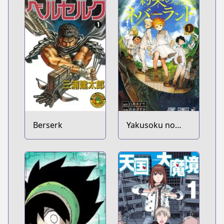
Berserk
Yakusoku no
Neverland