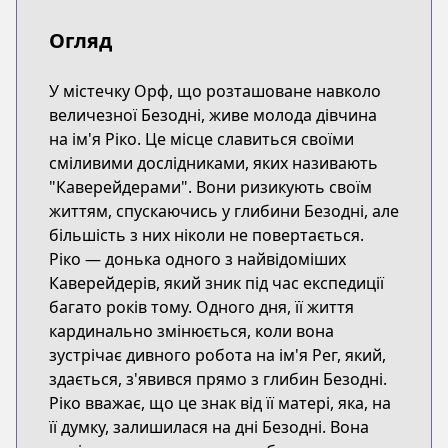
Огляд
У містечку Орф, що розташоване навколо
величезної Безодні, живе молода дівчина
на ім'я Ріко. Це місце славиться своїми
сміливими дослідниками, яких називають
"Каверейдерами". Вони ризикують своїм
життям, спускаючись у глибини Безодні, але
більшість з них ніколи не повертається.
Ріко — донька одного з найвідоміших
Каверейдерів, який зник під час експедиції
багато років тому. Одного дня, її життя
кардинально змінюється, коли вона
зустрічає дивного робота на ім'я Рег, який,
здається, з'явився прямо з глибин Безодні.
Ріко вважає, що це знак від її матері, яка, на
її думку, залишилася на дні Безодні. Вона