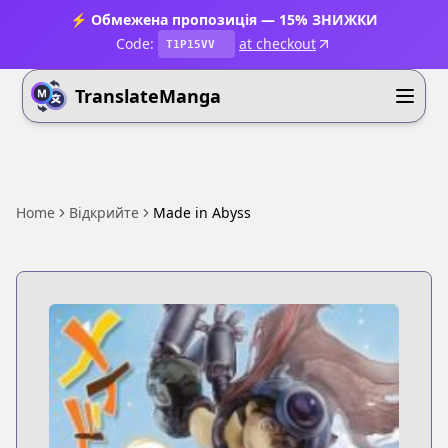
⚡ Обмежена пропозиція — 15% ЗНИЖКИ
Code:
at checkout
T1P15VV
TranslateManga
Home
Відкрийте
Made in Abyss