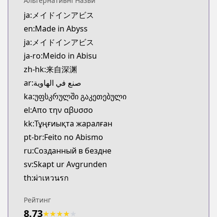
Альтернативні Назви
Kitsu
ja:メイドインアビス
https://kitsu.app/manga/38449
en:Made in Abyss
CDJapan
CDJapan
ja:メイドインアビス
https://www.anime-planet.com/manga/https://ww
ja-ro:Meido in Abisu
MangaUpdates
zh-hk:来自深渊
MangaUpdates
ar:صنع في الهاوية
https://www.mangaupdates.com/series.html?id=8
ka:უფსკრულში გაკეთებული
Book☆Walker
el:Απο την αβυσσο
Book☆Walker
https://bookwalker.jp/series/17273
kk:Тұңғиықта жаралған
Official English
pt-br:Feito no Abismo
Official English
ru:Созданный в бездне
https://sevenseasentertainment.com/series/made-
sv:Skapt ur Avgrunden
th:ผ่าเหวนรก
Рейтинг
8.73
★
★
★
★
★