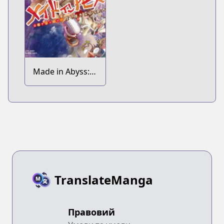
Made in Abyss:
Koushiki
Anthology
TranslateManga
Правовий