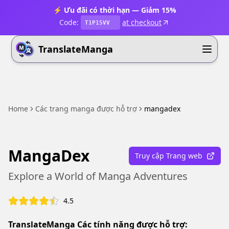
⚡ Ưu đãi có thời hạn — Giảm 15%
Code:
at checkout
T1P15VV
TranslateManga
Home
Các trang manga được hỗ trợ
mangadex
MangaDex
Truy cập Trang web
Explore a World of Manga Adventures
4.5
TranslateManga Các tính năng được hỗ trợ: