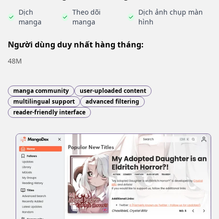
Dịch
Theo dõi
Dịch ảnh chụp màn
manga
manga
hình
Người dùng duy nhất hàng tháng:
48M
manga community
user-uploaded content
multilingual support
advanced filtering
reader-friendly interface