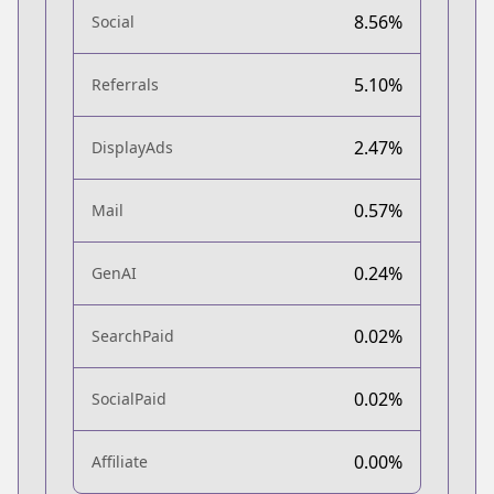
8.56%
Social
5.10%
Referrals
2.47%
DisplayAds
0.57%
Mail
0.24%
GenAI
0.02%
SearchPaid
0.02%
SocialPaid
0.00%
Affiliate