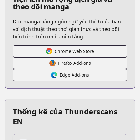
theo dõi manga
Đọc manga bằng ngôn ngữ yêu thích của bạn
với dịch thuật theo thời gian thực và theo dõi
tiến trình trên nhiều nền tảng.
Chrome Web Store
Firefox Add-ons
Edge Add-ons
Thống kê của Thunderscans
EN