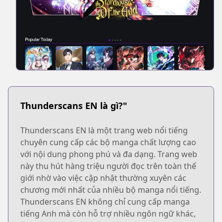
Thunderscans EN là gì?"
Thunderscans EN là một trang web nổi tiếng
chuyên cung cấp các bộ manga chất lượng cao
với nội dung phong phú và đa dạng. Trang web
này thu hút hàng triệu người đọc trên toàn thế
giới nhờ vào việc cập nhật thường xuyên các
chương mới nhất của nhiều bộ manga nổi tiếng.
Thunderscans EN không chỉ cung cấp manga
tiếng Anh mà còn hỗ trợ nhiều ngôn ngữ khác,