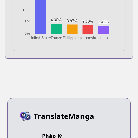
TranslateManga
Pháp lý