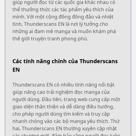
giúp người đọc từ các quốc gia khác nhau có
thể thưởng thức các tác phẩm yêu thích của
mình. Với một cộng đồng đông đảo và nhiệt
tình, Thunderscans EN là nơi lý tưởng cho
những ai đam mê manga và muốn khám phá
thế giới truyện tranh phong phú.
Các tính năng chính của Thunderscans
EN
Thunderscans EN có nhiều tính năng nổi bật
giúp nâng cao trải nghiệm đọc manga của
người dùng. Đầu tiên, trang web cung cấp một
giao diện thân thiện và dễ dàng điều hướng,
cho phép người dùng tìm kiếm và truy cập
nhanh chóng vào các bộ manga yêu thích. Thứ
hai, Thunderscans EN thường xuyên cập nhật
các chương mới, đảm bảo rằng người đọc luôn