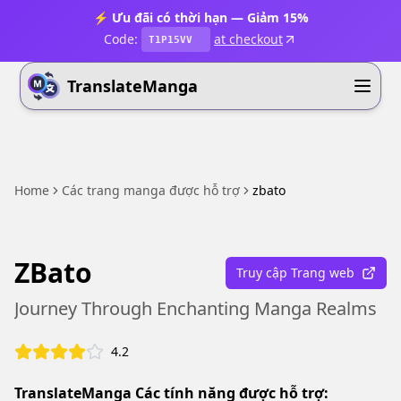
⚡ Ưu đãi có thời hạn — Giảm 15%
Code:
at checkout
T1P15VV
TranslateManga
Home
Các trang manga được hỗ trợ
zbato
ZBato
Truy cập Trang web
Journey Through Enchanting Manga Realms
4.2
TranslateManga Các tính năng được hỗ trợ: