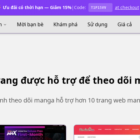
 Ưu đãi có thời hạn — Giảm 15%
|
Code:
at checkout
T1P15VV
m
Mời bạn bè
Khám phá
Sử dụng
Giá cả
rang được hỗ trợ để theo dõi
ình theo dõi manga hỗ trợ hơn 10 trang web ma