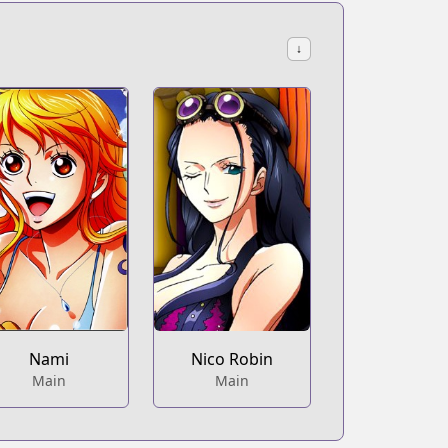
↓
Nami
Nico Robin
Main
Main