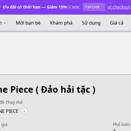
 Ưu đãi có thời hạn — Giảm 15%
|
Code:
at checkout
T1P15VV
m
Mời bạn bè
Khám phá
Sử dụng
Giá cả
e Piece
( Đảo hải tặc )
đề Thay thế
NE PIECE
↓
 giá
Phổ biến