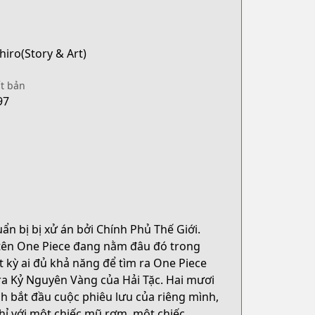
hiro(Story & Art)
t bản
97
ẩn bị bị xử án bởi Chính Phủ Thế Giới.
g tên One Piece đang nằm đâu đó trong
 kỳ ai đủ khả năng để tìm ra One Piece
 ra Kỷ Nguyên Vàng của Hải Tặc. Hai mươi
nh bắt đầu cuộc phiêu lưu của riêng mình,
Chỉ với một chiếc mũ rơm, một chiếc