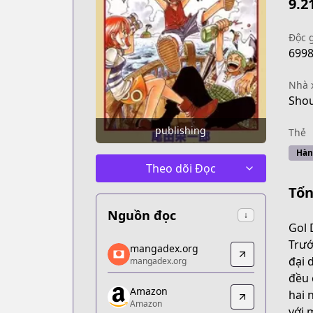
9.2
Độc 
699
Nhà 
Shou
publishing
Thẻ
Hàn
Theo dõi Đọc
Tổn
Nguồn đọc
↓
Gol 
mangadex.org
Trướ
mangadex.org
mangadex.org
đại 
mangadex.org
https://mangadex.org/title/a1c7c817-
đều 
Amazon
Amazon
hai 
Amazon
Amazon
với 