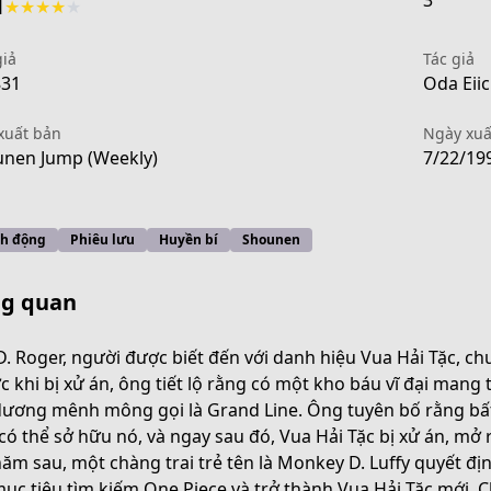
3
1
★
★
★
★
★
giả
Tác giả
831
Oda Eiic
xuất bản
Ngày xuấ
nen Jump (Weekly)
7/22/19
h động
Phiêu lưu
Huyền bí
Shounen
g quan
D. Roger, người được biết đến với danh hiệu Vua Hải Tặc, chu
c khi bị xử án, ông tiết lộ rằng có một kho báu vĩ đại man
dương mênh mông gọi là Grand Line. Ông tuyên bố rằng bất
4e59-43b7-9365-09675a149a6f
có thể sở hữu nó, và ngay sau đó, Vua Hải Tặc bị xử án, mở
năm sau, một chàng trai trẻ tên là Monkey D. Luffy quyết đị
mục tiêu tìm kiếm One Piece và trở thành Vua Hải Tặc mới. 