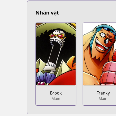
https://www.mangaupdates.com/serie
Book☆Walker
Nhân vật
Book☆Walker
https://bookwalker.jp/series/13002/list
Official English
Official English
https://mangaplus.shueisha.co.jp/title
Brook
Franky
Main
Main