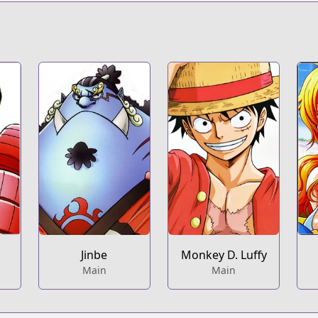
s.html?id=33
s/100020
Jinbe
Monkey D. Luffy
Main
Main