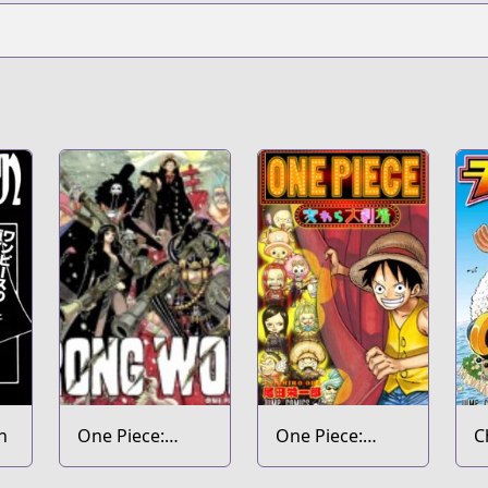
n
One Piece:
One Piece:
C
Strong World
Mugiwara