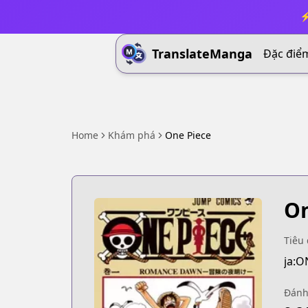
⚡
TranslateManga
Đặc điể
Home
Khám phá
One Piece
On
Tiêu 
ja:O
Đánh