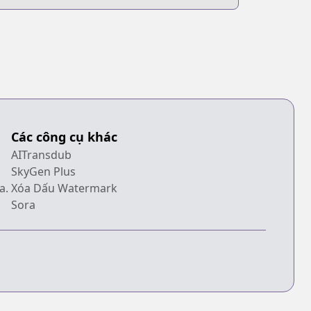
Minna no
Chopper-sensei
Các công cụ khác
AITransdub
SkyGen Plus
a.
Xóa Dấu Watermark
Sora