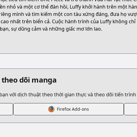
FRZGW
ền nhỏ và một cơ thể đàn hồi, Luffy khởi hành trên một hàn
riêng mình và tìm kiếm một con tàu xứng đáng, đưa họ vư
 cao nhất trên biển cả. Cuộc hành trình của Luffy không ch
/one-piece
 bạn, sự dũng cảm và những giấc mơ lớn lao.
/132082/
/10833519556325021794
à theo dõi manga
 với dịch thuật theo thời gian thực và theo dõi tiến trình
Firefox Add-ons
/https://www.cdjapan.co.jp/product/NEOBK-2439974