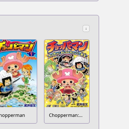
↓
hopperman
Chopperman:
Yuke Yuke!