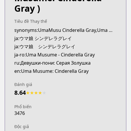
Kitsu
Gray )
https://kitsu.app/manga/63156
CDJapan
Tiêu đề Thay thế
CDJapan
synonyms:UmaMusu Cinderella Gray,Uma Musume Cinderella Gray Gaiden: The Mermaid Left Behind
https://www.anime-planet.com/manga/https://ww
ja:ウマ娘 シンデレラグレイ
MangaUpdates
MangaUpdates
ja:ウマ娘 シンデレラグレイ
https://www.mangaupdates.com/series.html?id=1
ja-ro:Uma Musume - Cinderella Gray
Book☆Walker
ru:Девушки-пони: Серая Золушка
Book☆Walker
en:Uma Musume: Cinderella Gray
https://bookwalker.jp/series/284416/list
Đánh giá
8.64
★
★
★
★
★
Phổ biến
3476
Độc giả