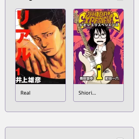
Real
Shiori
Experience: Jimi
na Watashi to
Hen na Ojisan