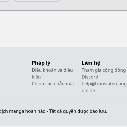
Gintama:
Kanketsu-hen -
Yorozuya yo
Eien Nare
Pháp lý
Liên hệ
Điều khoản và điều
Tham gia cộng đồng
kiện
Discord
Chính sách bảo mật
help@translatemang
online
dịch manga hoàn hảo - Tất cả quyền được bảo lưu.