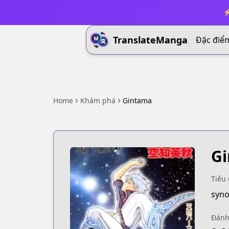
⚡
TranslateManga
Đặc điể
Home
Khám phá
Gintama
G
Tiêu 
Đánh