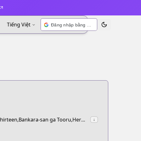
Tiếng Việt
Đăng nhập bằng Google
Chuyển đổi chủ đề
synonyms:Dandelion,Shiro Kuro,Black and White,Shirokuro,13,Thirteen,Bankara-san ga Tooru,Here Comes Mr. Uncivilised,Silver Soul
↓