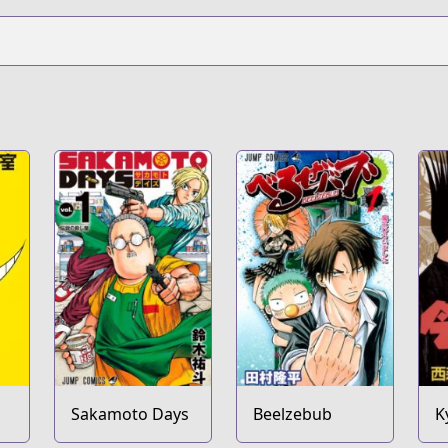
Sakamoto Days
Beelzebub
K
w