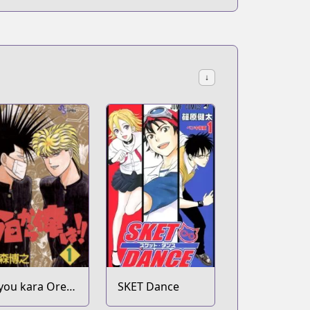
↓
you kara Ore
SKET Dance
a!!