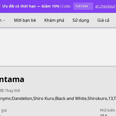
 Ưu đãi có thời hạn — Giảm 15%
|
Code:
at checkout
T1P15VV
m
Mời bạn bè
Khám phá
Sử dụng
Giá cả
intama
đề Thay thế
 giá
Phổ biến