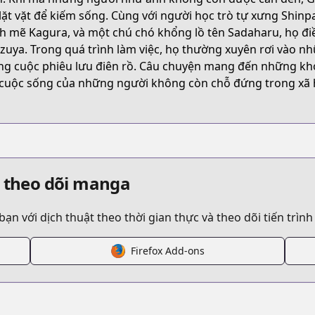
t/B07J4FHWXR
 lặt vặt để kiếm sống. Cùng với người học trò tự xưng Shinp
 mẽ Kagura, và một chú chó khổng lồ tên Sadaharu, họ đi
zuya. Trong quá trình làm việc, họ thường xuyên rơi vào n
/gintama
g cuộc phiêu lưu điên rồ. Câu chuyện mang đến những kh
cuộc sống của những người không còn chỗ đứng trong xã 
/132910/
pp/7447
à theo dõi manga
 với dịch thuật theo thời gian thực và theo dõi tiến trình
Firefox Add-ons
/https://www.cdjapan.co.jp/product/NEOBK-2391481