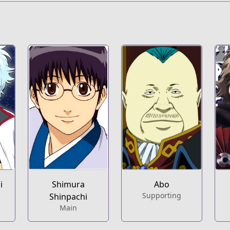
s.html?id=228
i
Shimura
Abo
Supporting
Shinpachi
Main