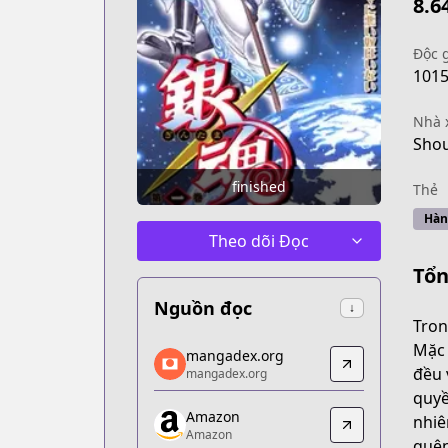
8.6
Độc 
101
Nhà 
Shou
finished
Thẻ
Hàn
Theo dõi Đọc
Tổn
Nguồn đọc
↓
Tron
mangadex.org
Mặc 
mangadex.org
mangadex.org
đều 
mangadex.org
https://mangadex.org/title/f65444dc-
quyề
Amazon
Amazon
nhiê
Amazon
Amazon
quên