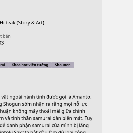
Hideaki(Story & Art)
t bản
03
rai
Khoa học viễn tưởng
Shounen
 vật ngoài hành tinh được gọi là Amanto.
ng Shogun sớm nhận ra rằng mọi nỗ lực
 thuận không mấy thoải mái giữa chính
m và tinh thần samurai dần biến mất. Tuy
 để danh phận samurai của mình bị lãng
toki Sakata bắt đầu làm đủ loại công