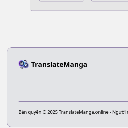
Z-gumi
Ginpachi-sensei
TranslateManga
Bản quyền © 2025 TranslateManga.online - Người 