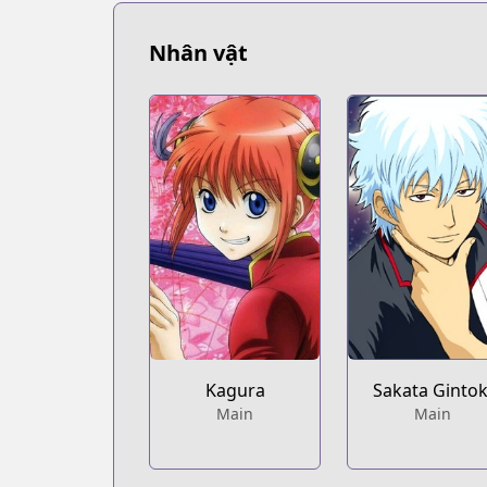
https://www.mangaupdates.com/serie
Book☆Walker
Nhân vật
Book☆Walker
https://bookwalker.jp/series/13001/list
Official English
Official English
https://www.viz.com/gin-tama
Kagura
Sakata Gintok
Main
Main