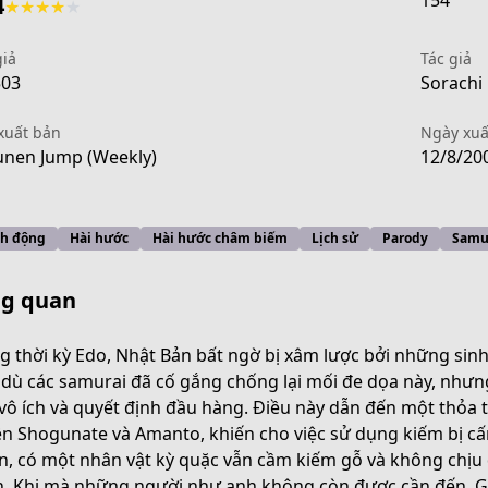
154
4
★
★
★
★
★
giả
Tác giả
503
Sorachi 
xuất bản
Ngày xuấ
nen Jump (Weekly)
12/8/20
h động
Hài hước
Hài hước châm biếm
Lịch sử
Parody
Samu
g quan
g thời kỳ Edo, Nhật Bản bất ngờ bị xâm lược bởi những sinh
dù các samurai đã cố gắng chống lại mối đe dọa này, như
vô ích và quyết định đầu hàng. Điều này dẫn đến một thỏa
3694-4e31-a166-8afb2938ed55
n Shogunate và Amanto, khiến cho việc sử dụng kiếm bị cấ
n, có một nhân vật kỳ quặc vẫn cầm kiếm gỗ và không chịu
. Khi mà những người như anh không còn được cần đến, Gin