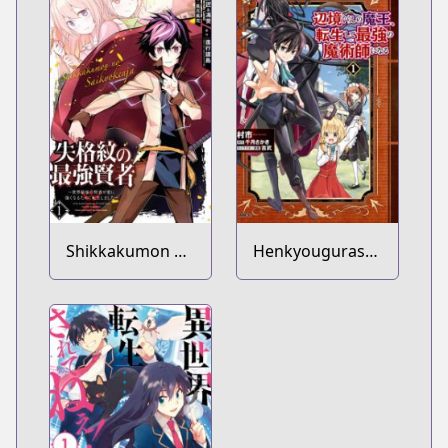
Shikkakumon no
Henkyougurashi
Saikyou Kenja:
no Maou, Tensei
Sekai Saikyou no
shite Saikyou no
Kenja ga Sarani
Majutsushi ni
Tsuyokunaru
Naru
Tame ni Tensei
Shimashita