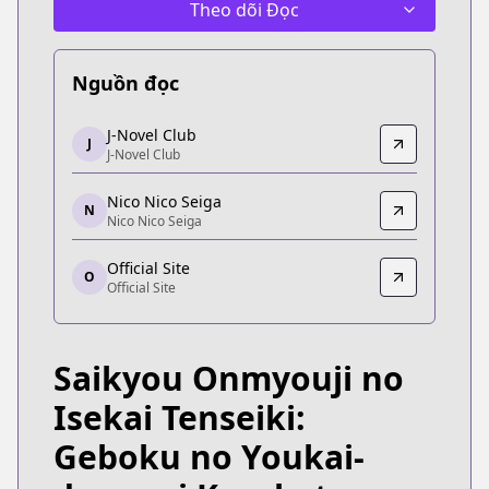
Theo dõi Đọc
Nguồn đọc
J-Novel Club
J-Novel Club
J
J-Novel Club
J-Novel Club
https://j-novel.club/series/the-reincarnation-of-t
Nico Nico Seiga
Nico Nico Seiga
N
Nico Nico Seiga
Nico Nico Seiga
https://seiga.nicovideo.jp/comic/48633
Official Site
O
Official Site
Official Site
Official Site
https://gaugau.futabanet.jp/list/work/5dd4fcf17
Saikyou Onmyouji no
Isekai Tenseiki:
Geboku no Youkai-