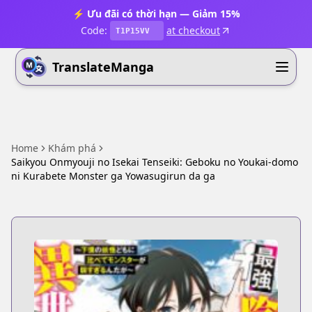
⚡ Ưu đãi có thời hạn — Giảm 15%
Code:
at checkout
T1P15VV
TranslateManga
Home
Khám phá
Saikyou Onmyouji no Isekai Tenseiki: Geboku no Youkai-domo
ni Kurabete Monster ga Yowasugirun da ga