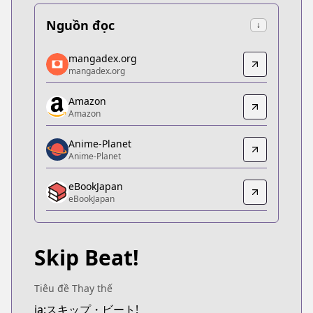
Nguồn đọc
↓
mangadex.org
mangadex.org
mangadex.org
mangadex.org
https://mangadex.org/title/9356fa3f-9ecd-4ff7-a7
Amazon
Amazon
Amazon
Amazon
https://www.amazon.co.jp/gp/product/B078MSHV
Anime-Planet
Anime-Planet
Anime-Planet
Anime-Planet
eBookJapan
https://www.anime-planet.com/manga/skip-beat
eBookJapan
eBookJapan
eBookJapan
https://ebookjapan.yahoo.co.jp/books/161504/
Skip Beat!
Kitsu
Kitsu
https://kitsu.app/manga/1388
Tiêu đề Thay thế
MangaUpdates
ja:スキップ・ビート!