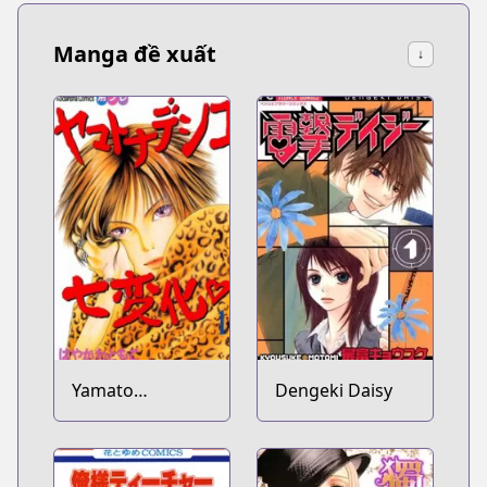
Manga đề xuất
↓
Yamato
Dengeki Daisy
Nadeshiko
Shichihenge♥