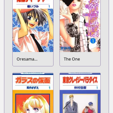
Oresama
The One
Teacher