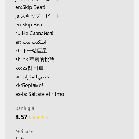
MangaUpdates
en:Skip Beat!
https://www.mangaupdates.com/series.html?id=3
ja:スキップ・ビート!
Book☆Walker
en:Skip Beat
Book☆Walker
ru:Не Сдавайся!
https://bookwalker.jp/series/16766/list
Official English
ar:!اسکیپ بیت
Official English
zh:下一站巨星
https://www.viz.com/skip-beat
zh-hk:華麗的挑戰
ko:스킵 비트!
ar:تخطي العثرات
kk:Берілме!
es-la:¡Sáltate el ritmo!
Đánh giá
8.57
★
★
★
★
★
Phổ biến
179