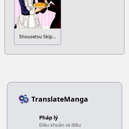
Shousetsu Skip
Beat!: Kyouko no
Zenryoku Full
Course!
TranslateManga
Pháp lý
Điều khoản và điều