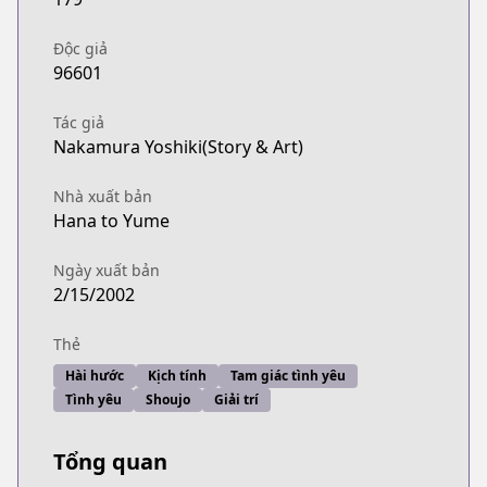
Độc giả
96601
Tác giả
Nakamura Yoshiki(Story & Art)
Nhà xuất bản
Hana to Yume
Ngày xuất bản
2/15/2002
Thẻ
Hài hước
Kịch tính
Tam giác tình yêu
Tình yêu
Shoujo
Giải trí
Tổng quan