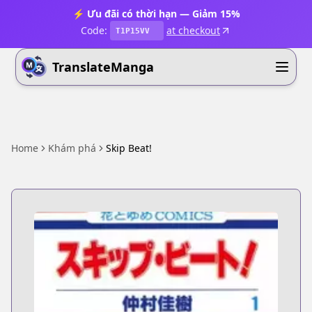
⚡ Ưu đãi có thời hạn — Giảm 15%
Code:
at checkout
T1P15VV
TranslateManga
Home
Khám phá
Skip Beat!