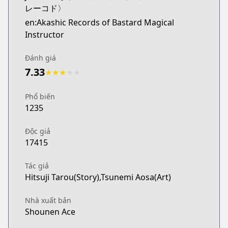
レーコド〉
en:Akashic Records of Bastard Magical
Instructor
Đánh giá
7.33
★
★
★
★
★
Phổ biến
1235
Độc giả
17415
Tác giả
Hitsuji Tarou(Story),Tsunemi Aosa(Art)
Nhà xuất bản
Shounen Ace