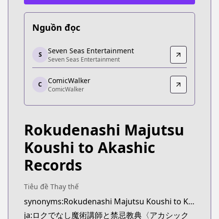
Nguồn đọc
Seven Seas Entertainment
Seven Seas Entertainment
S
Seven Seas Entertainment
Seven Seas Entertainment
https://sevenseasentertainment.com/series/akashi
ComicWalker
ComicWalker
C
ComicWalker
ComicWalker
https://comic-walker.com/contents/detail/KDCW_
Rokudenashi Majutsu
Koushi to Akashic
Records
Tiêu đề Thay thế
synonyms:Rokudenashi Majutsu Koushi to Kinki Kyouten
ja:ロクでなし魔術講師と禁忌教典〈アカシック