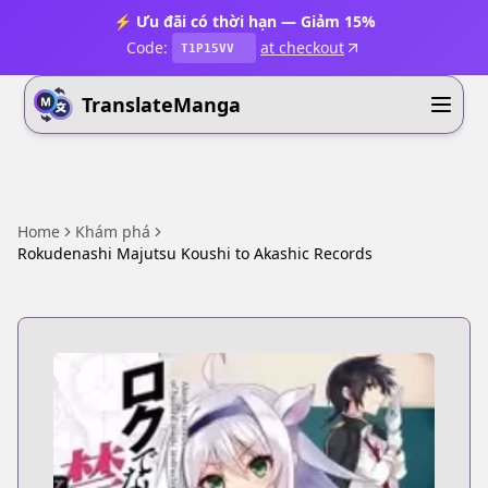
⚡ Ưu đãi có thời hạn — Giảm 15%
Code:
at checkout
T1P15VV
TranslateManga
Home
Khám phá
Rokudenashi Majutsu Koushi to Akashic Records