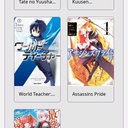
Tate no Yuusha
Kuusen
no Nariagari
Madoushi
Kouhosei no
Kyoukan
World Teacher:
Assassins Pride
Isekaishiki
Kyouiku Agent