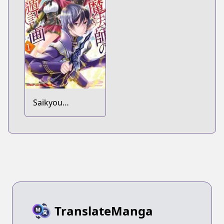
Saikyou
Mahoushi no
Inton Keikaku
TranslateManga