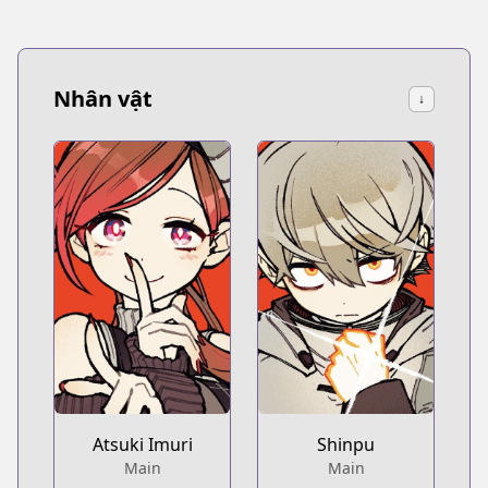
Nhân vật
↓
Atsuki Imuri
Shinpu
Main
Main