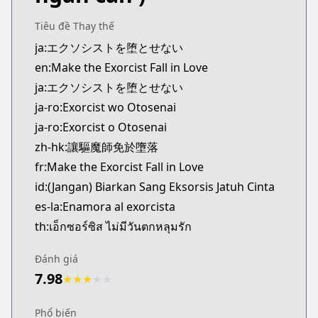
Kitsu
https://kitsu.app/manga/62524
Tiêu đề Thay thế
MangaUpdates
ja:エクソシストを堕とせない
MangaUpdates
en:Make the Exorcist Fall in Love
https://www.mangaupdates.com/series.html?id=1
ja:エクソシストを堕とせない
Book☆Walker
ja-ro:Exorcist wo Otosenai
Book☆Walker
ja-ro:Exorcist o Otosenai
https://bookwalker.jp/series/351107/list
Official English
zh-hk:讓驅魔師免於墮落
Official English
fr:Make the Exorcist Fall in Love
https://mangaplus.shueisha.co.jp/titles/100198
id:(Jangan) Biarkan Sang Eksorsis Jatuh Cinta
es-la:Enamora al exorcista
th:เอ็กซอร์ซิส ไม่มีวันตกหลุมรัก
Đánh giá
7.98
★
★
★
★
★
Phổ biến