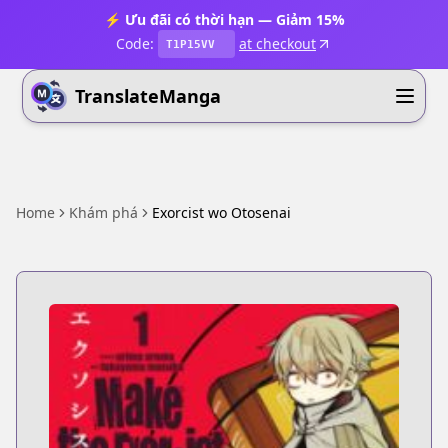
⚡ Ưu đãi có thời hạn — Giảm 15%
Code:
at checkout
T1P15VV
TranslateManga
Home
Khám phá
Exorcist wo Otosenai