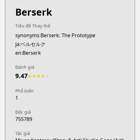
Berserk
Tiêu đề Thay thế
synonyms:Berserk: The Prototype
ja:ベルセルク
en:Berserk
Đánh giá
9.47
★
★
★
★
★
Phổ biến
1
Độc giả
755789
Tác giả