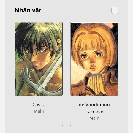
Nhân vật
↓
Casca
de Vandimion
Main
Farnese
Main