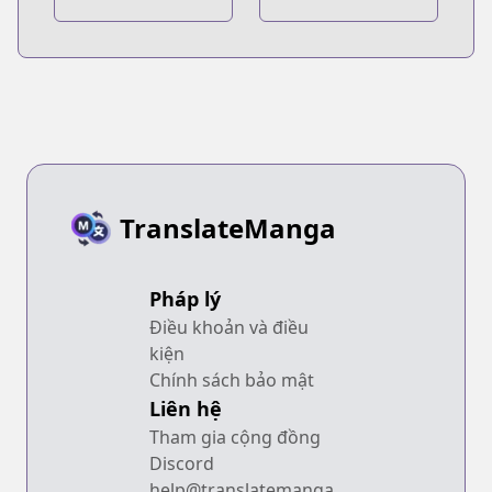
no Kami 2
Berserk: Enryuu
no Kishi
TranslateManga
Pháp lý
Điều khoản và điều
kiện
Chính sách bảo mật
Liên hệ
Tham gia cộng đồng
Discord
help@translatemanga.