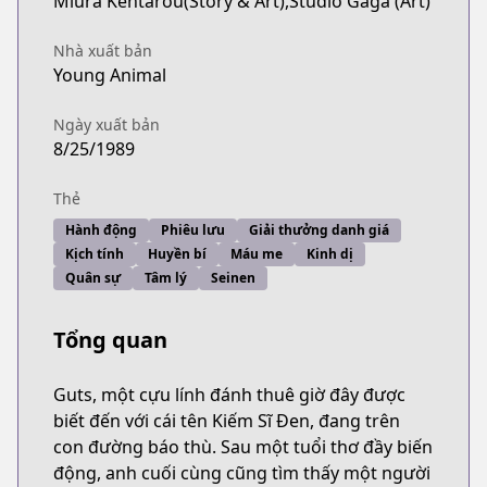
Miura Kentarou(Story & Art),Studio Gaga (Art)
Nhà xuất bản
Young Animal
Ngày xuất bản
8/25/1989
Thẻ
Hành động
Phiêu lưu
Giải thưởng danh giá
Kịch tính
Huyền bí
Máu me
Kinh dị
Quân sự
Tâm lý
Seinen
Tổng quan
Guts, một cựu lính đánh thuê giờ đây được
biết đến với cái tên Kiếm Sĩ Đen, đang trên
con đường báo thù. Sau một tuổi thơ đầy biến
động, anh cuối cùng cũng tìm thấy một người