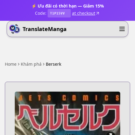
⚡ Ưu đãi có thời hạn — Giảm 15%
Code:
at checkout
T1P15VV
TranslateManga
Home
Khám phá
Berserk