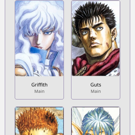
Griffith
Guts
Main
Main