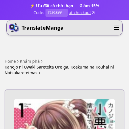
⚡ Ưu đãi có thời hạn — Giảm 15%
Code:
at checkout
T1P15VV
TranslateManga
Home
Khám phá
Kanojo ni Uwaki Sareteita Ore ga, Koakuma na Kouhai ni
Natsukareteimasu