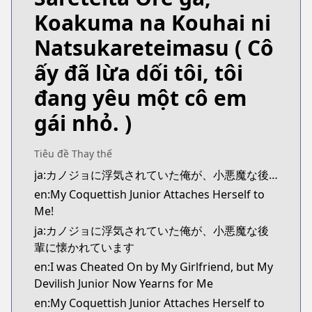
https://www.mangaupdates.com/series.html?id=
Koakuma na Kouhai ni
Natsukareteimasu
( Cô
ấy đã lừa dối tôi, tôi
đang yêu một cô em
gái nhỏ. )
Tiêu đề Thay thế
ja:カノジョに浮気されていた俺が、小悪魔な後輩に懐かれています
en:My Coquettish Junior Attaches Herself to
Me!
ja:カノジョに浮気されていた俺が、小悪魔な後
輩に懐かれています
en:I was Cheated On by My Girlfriend, but My
Devilish Junior Now Yearns for Me
en:My Coquettish Junior Attaches Herself to