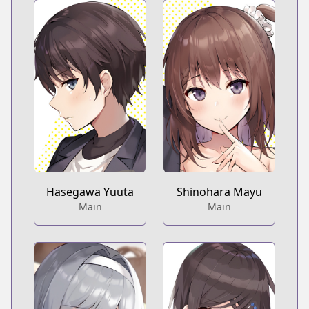
Hasegawa Yuuta
Shinohara Mayu
Main
Main