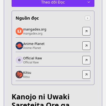
Theo dõi Đọc
Nguồn đọc
↓
mangadex.org
mangadex.org
mangadex.org
mangadex.org
https://mangadex.org/title/fcc2fbee-0fe9-4cbc-b
Anime-Planet
Anime-Planet
Anime-Planet
Anime-Planet
https://www.anime-planet.com/manga/kanojo-ni-u
Official Raw
O
Official Raw
Official Raw
Official Raw
Kitsu
https://comic-walker.com/contents/detail/KDCW_
Kitsu
Kitsu
Kitsu
https://kitsu.app/manga/62591
Kanojo ni Uwaki
MangaUpdates
MangaUpdates
Sareteita Ore ga,