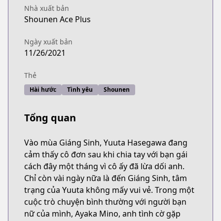
Nhà xuất bản
Shounen Ace Plus
Ngày xuất bản
11/26/2021
Thẻ
Hài hước
Tình yêu
Shounen
Tổng quan
Vào mùa Giáng Sinh, Yuuta Hasegawa đang
cảm thấy cô đơn sau khi chia tay với bạn gái
cách đây một tháng vì cô ấy đã lừa dối anh.
Chỉ còn vài ngày nữa là đến Giáng Sinh, tâm
trạng của Yuuta không mấy vui vẻ. Trong một
cuộc trò chuyện bình thường với người bạn
nữ của mình, Ayaka Mino, anh tình cờ gặp