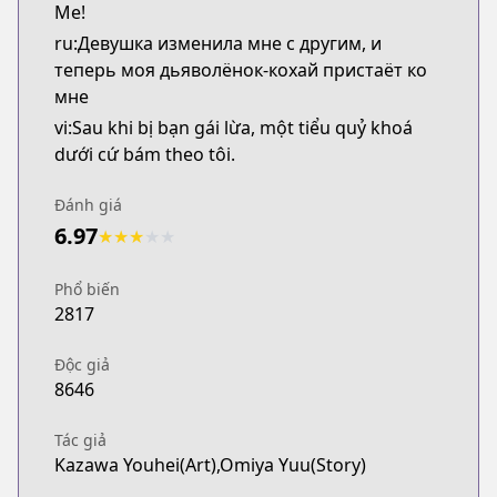
Me!
ru:Девушка изменила мне с другим, и
теперь моя дьяволёнок-кохай пристаёт ко
мне
vi:Sau khi bị bạn gái lừa, một tiểu quỷ khoá
dưới cứ bám theo tôi.
Đánh giá
6.97
★
★
★
★
★
Phổ biến
2817
Độc giả
8646
Tác giả
Kazawa Youhei(Art),Omiya Yuu(Story)