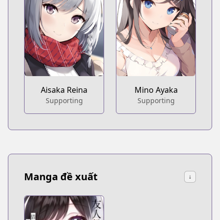
Aisaka Reina
Mino Ayaka
Supporting
Supporting
Manga đề xuất
↓