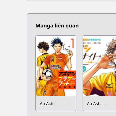
Manga liên quan
Ao Ashi:
Ao Ashi:
Brotherfoot
Midnight