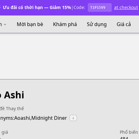
 Ưu đãi có thời hạn — Giảm 15%
|
Code:
at checkout
T1P15VV
m
Mời bạn bè
Khám phá
Sử dụng
Giá cả
 Ashi
đề Thay thế
nyms:Aoashi,Midnight Diner
↓
 giá
Phổ biến