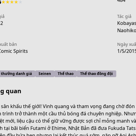
484
5
★
★
★
★
★
giả
Tác giả
32
Kobayas
Naohiko
xuất bản
Ngày xuấ
Comic Spirits
1/5/201
i thưởng danh giá
Seinen
Thể thao
Thể thao đồng đội
g quan
 sân khấu thế giới! Vinh quang và tham vọng đang chờ đón c
 trình trở thành một cầu thủ bóng đá chuyên nghiệp. Nhưn
-02dd-4db0-b448-d9afa3d698f1
ệt mới, liệu cậu có thể giữ vững được sợi chỉ mỏng manh và
 tại bãi biển Futami ở Ehime, Nhật Bản đã đưa Fukuda Tats
ệp đầy hứa hẹn nhưng lại kết thúc quá sớm, gặp gỡ Aoi Ashi