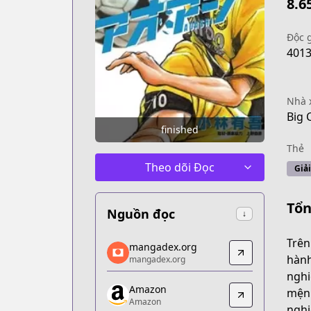
8.6
Độc 
401
Nhà 
Big 
finished
Thẻ
Theo dõi Đọc
Giả
Tổn
Nguồn đọc
↓
mangadex.org
Trên
mangadex.org
mangadex.org
hành
mangadex.org
https://mangadex.org/title/b73371d4
nghi
Amazon
Amazon
mệnh
Amazon
Amazon
nghi