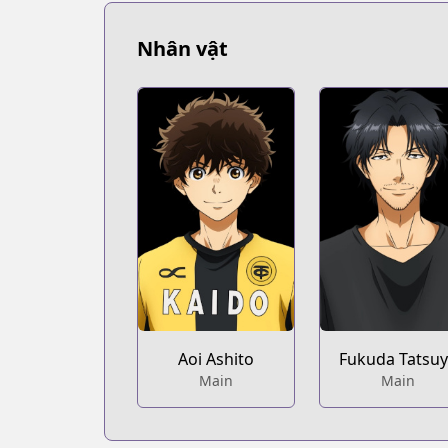
https://www.mangaupdates.com/serie
Book☆Walker
Nhân vật
Book☆Walker
https://bookwalker.jp/series/125331/lis
Official Site
Official Site
https://bigcomics.jp/episodes/072d22
Official Site
Official Site
https://bigcomicbros.net/work/6196/
Aoi Ashito
Fukuda Tatsu
Main
Main