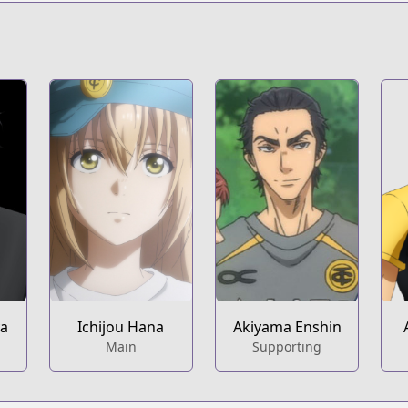
s.html?id=117666
t
c04585c
ya
Ichijou Hana
Akiyama Enshin
Main
Supporting