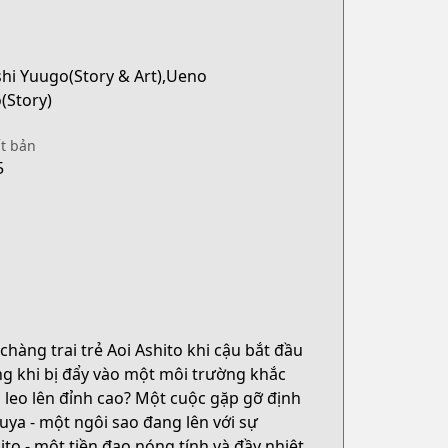
hi Yuugo(Story & Art),Ueno
(Story)
t bản
5
hàng trai trẻ Aoi Ashito khi cậu bắt đầu
g khi bị đẩy vào một môi trường khắc
 leo lên đỉnh cao? Một cuộc gặp gỡ định
uya - một ngôi sao đang lên với sự
to - một tiền đạo nóng tính và đầy nhiệt