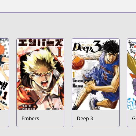
Embers
Deep 3
G