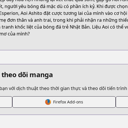
s/product/B093M9P3ZP
t, người yêu bóng đá mặc dù có phần ích kỷ. Khi được chọn 
 Esperion, Aoi Ashito đặt cược tương lai của mình vào cơ h
mẹ đơn thân và anh trai, trong khi phải nhận ra những thiếu
/ao-ashi
 tranh khốc liệt của bóng đá trẻ Nhật Bản. Liệu Aoi có thể
mơ của mình?
/316863/
à theo dõi manga
 với dịch thuật theo thời gian thực và theo dõi tiến trình
Firefox Add-ons
/https://www.cdjapan.co.jp/product/NEOBK-2469751