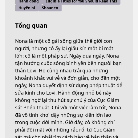
Hành động
Eligible Titles for You Should Read This
Huyền bí
Shounen
Tổng quan
Nona là một cô gái sống giữa thế giới con
người, nhưng cô ấy lại giấu kín một bí mật
lớn: cô là một pháp sư. Ngày qua ngày, Nona
tận hưởng cuộc sống bình yên bên người bạn
thân Lovi. Họ cùng nhau trải qua những
khoảnh khắc vui vẻ và đơn giản, cho đến một
ngày, Nona quyết định sử dụng phép thuật để
sửa kính cho Lovi. Hành động nhỏ bé này
không ngờ lại thu hút sự chú ý của Cục Giám
sát Phép thuật. Chỉ với một việc làm tốt, Nona
đã vô tình khơi dậy những sự kiện lớn lao
trong cuộc đời mình. Giờ đây, cô không chỉ
phải đối mặt với những rắc rối từ Cục Giám
sát mà còn phải tìm cách bảo vệ bản thân và