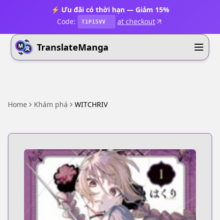
⚡ Ưu đãi có thời hạn — Giảm 15%
Code:
at checkout
T1P15VV
TranslateManga
Home
Khám phá
WITCHRIV