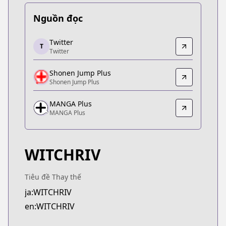
Nguồn đọc
Twitter
Twitter
T
Twitter
Twitter
https://x.com/WITCHRIV
Shonen Jump Plus
Shonen Jump Plus
Shonen Jump Plus
Shonen Jump Plus
https://shonenjumpplus.com/episode/171070949
MANGA Plus
MANGA Plus
MANGA Plus
MANGA Plus
https://mangaplus.shueisha.co.jp/titles/100604
WITCHRIV
Tiêu đề Thay thế
ja:WITCHRIV
en:WITCHRIV